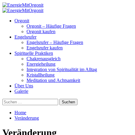
Skip
to
Primary
content
Menu
Orgonit
Orgonit – Häufige Fragen
Orgonit kaufen
Engelsrufer
Engelsrufer – Häufige Fragen
Engelsrufer kaufen
Spirituelle Praktiken
Chakrenausgleich
Energieheilung
Integration von Spiritualität im Alltag
Kristallheilung
Meditation und Achtsamkeit
Über Uns
Galerie
Suchen
nach:
Home
Veränderung
Veränderung