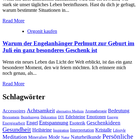
stark ‍sie ⁤unser ⁢tägliches Leben beeinflussen. Hast du dich je gefragt,
warum bestimmte ‌Situationen in...
Read More
Orgonit kaufen
Warum der Engelanhänger Perlmutt zur Geburt im
Juli ein ganz besonderes Geschenk ist
Wenn ein neues Leben das Licht der Welt erblickt, ist das ein ganz
besonderer Moment, den wir feiern möchten. Ich erinnere mich
noch genau, als...
Read More
Schlagwörter
Achtsamkeit
Accessoires
Bedeutung
Aromatherapie
alternative Medizin
Edelsteine
Emotionen
Bewusstsein
Beziehungen
Dekoration
Energie
DIY
Entspannung
Geschenkideen
Engel
Esoterik
Energiearbeit
Gesundheit
Kristalle
Heilsteine
Interpretation
Inspiration
Lifestyle
Persönliche
Meditation
Naturheilkunde
Mode
Mineralien
Natur