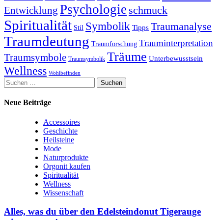
Psychologie
schmuck
Entwicklung
Spiritualität
Symbolik
Traumanalyse
Tipps
Stil
Traumdeutung
Trauminterpretation
Traumforschung
Träume
Traumsymbole
Unterbewusstsein
Traumsymbolik
Wellness
Wohlbefinden
Suchen
nach:
Neue Beiträge
Accessoires
Geschichte
Heilsteine
Mode
Naturprodukte
Orgonit kaufen
Spiritualität
Wellness
Wissenschaft
Alles, was du über den Edelsteindonut Tigerauge