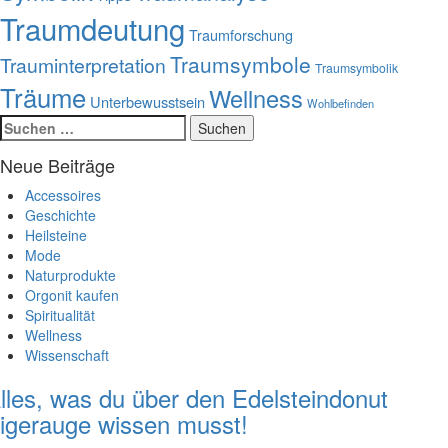
Traumdeutung
Traumforschung
Traumsymbole
Trauminterpretation
Traumsymbolik
Träume
Wellness
Unterbewusstsein
Wohlbefinden
Suchen
nach:
Neue Beiträge
Accessoires
Geschichte
Heilsteine
Mode
Naturprodukte
Orgonit kaufen
Spiritualität
Wellness
Wissenschaft
lles, was du über den Edelsteindonut
igerauge wissen musst!