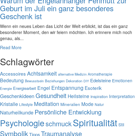
Warum der Engelanhänger Perlmutt zur
Geburt im Juli ein ganz besonderes
Geschenk ist
Wenn ein neues Leben das Licht der Welt erblickt, ist das ein ganz
besonderer Moment, den wir feiern möchten. Ich erinnere mich noch
genau, als...
Read More
Schlagwörter
Achtsamkeit
Accessoires
Aromatherapie
alternative Medizin
Bedeutung
Edelsteine
Emotionen
Bewusstsein
Beziehungen
Dekoration
DIY
Entspannung
Engel
Esoterik
Energiearbeit
Energie
Gesundheit
Geschenkideen
Heilsteine
Interpretation
Inspiration
Meditation
Kristalle
Mode
Mineralien
Lifestyle
Natur
Persönliche Entwicklung
Naturheilkunde
Spiritualität
Psychologie
schmuck
Stil
Symbolik
Traumanalyse
Tipps