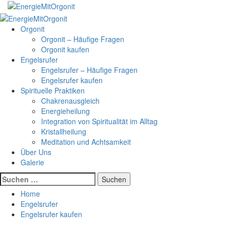
Skip
to
Primary
content
Menu
Orgonit
Orgonit – Häufige Fragen
Orgonit kaufen
Engelsrufer
Engelsrufer – Häufige Fragen
Engelsrufer kaufen
Spirituelle Praktiken
Chakrenausgleich
Energieheilung
Integration von Spiritualität im Alltag
Kristallheilung
Meditation und Achtsamkeit
Über Uns
Galerie
Suchen
nach:
Home
Engelsrufer
Engelsrufer kaufen