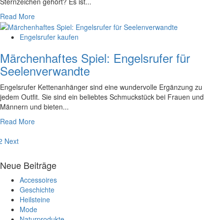
Sternzeichen gehört? Es ist...
Read More
Engelsrufer kaufen
Märchenhaftes Spiel: Engelsrufer für
Seelenverwandte
Engelsrufer Kettenanhänger sind eine wundervolle Ergänzung zu
jedem Outfit. Sie sind ein beliebtes Schmuckstück bei Frauen und
Männern und bieten...
Read More
eitennummerierung
2
Next
er
Neue Beiträge
eiträge
Accessoires
Geschichte
Heilsteine
Mode
Naturprodukte