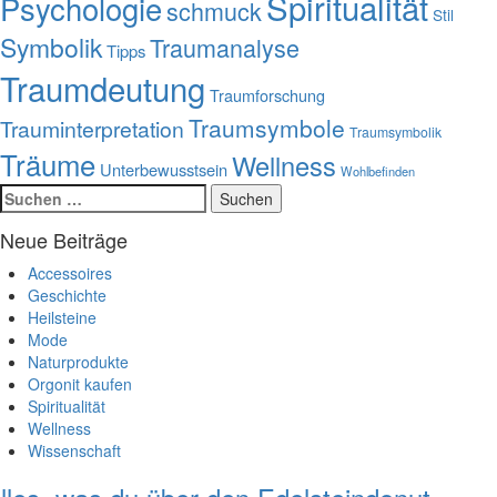
Spiritualität
Psychologie
schmuck
Stil
Symbolik
Traumanalyse
Tipps
Traumdeutung
Traumforschung
Traumsymbole
Trauminterpretation
Traumsymbolik
Träume
Wellness
Unterbewusstsein
Wohlbefinden
Suchen
nach:
Neue Beiträge
Accessoires
Geschichte
Heilsteine
Mode
Naturprodukte
Orgonit kaufen
Spiritualität
Wellness
Wissenschaft