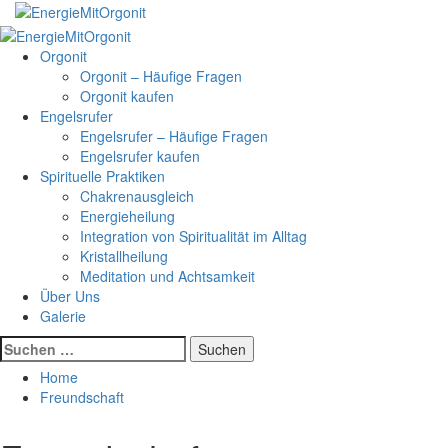
Skip
to
Primary
content
Menu
Orgonit
Orgonit – Häufige Fragen
Orgonit kaufen
Engelsrufer
Engelsrufer – Häufige Fragen
Engelsrufer kaufen
Spirituelle Praktiken
Chakrenausgleich
Energieheilung
Integration von Spiritualität im Alltag
Kristallheilung
Meditation und Achtsamkeit
Über Uns
Galerie
Suchen
nach:
Home
Freundschaft