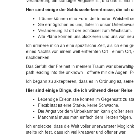
Veränderung ⁢ein ⁢ständiger Begleiter ist, und das ist nich
Hier sind einige der‌ Schlüsselerkenntnisse, die i
Träume können eine Form der inneren‍ Weisheit se
Sie ‍ermöglichen⁤ es uns, ⁤tiefer in⁤ unser​ Unterbew
Veränderung⁤ ist oft der ⁤Schlüssel ⁣zum ‍Wachstum.
Alte Pläne können uns blockieren​ und​ uns von n
Ich ​erinnere⁤ mich an eine spezifische Zeit, als ich eine
⁤eines ‍Nachts von einem weit entfernten⁣ Ort—einem Ort, 
nachdenken.
Das Gefühl der Freiheit in ​meinem ​Traum war überwältig
path leading into the unknown—öffnete ‍mir die Augen. Plötz
Ich begann zu akzeptieren, dass es in Ordnung ist, ⁤seine ‌
Hier ⁤sind einige Dinge, die ​ich während dieser ‌Reis
Lebendige Erlebnisse ⁤können im Gegensatz zu ⁤sta
Flexibilität ist eine Stärke, keine Schwäche.
Die Angst vor dem Unbekannten⁤ kann größer sein ​als
Manchmal ‍muss man⁣ einfach ⁢dem Herzen⁢ folgen.
Ich entdeckte, dass die Welt voller unerwarteter Möglichke
stellte ich ⁤fest, dass ​ich viel kreativer‌ und offener war.