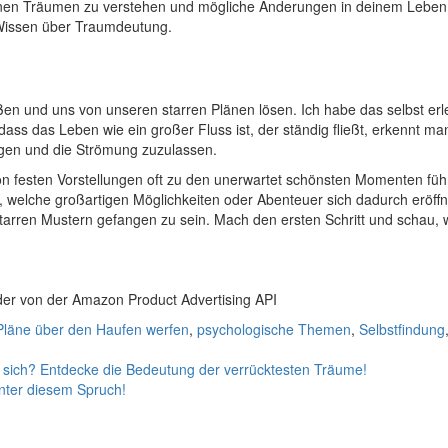
einen⁤ Träumen zu verstehen und mögliche Änderungen in deinem ⁢Leben in
 Wissen über Traumdeutung.
 und⁤ uns von unseren⁤ starren Plänen lösen.​ Ich ⁤habe ‌das selbst erle
st, dass das Leben wie ein großer Fluss ⁤ist, der ständig fließt,⁤ erkennt
ngen ⁢und die Strömung zuzulassen.
 festen Vorstellungen‌ oft zu ‍den unerwartet ⁢schönsten Momenten führt. 
, welche ⁣großartigen Möglichkeiten oder ⁢Abenteuer⁣ sich dadurch eröffn
tarren Mustern gefangen zu ‍sein. ‍Mach den⁢ ersten Schritt und ⁢schau, ​
ilder von der Amazon Product Advertising API
Pläne über den Haufen werfen
,
psychologische Themen
,
Selbstfindung
sich? Entdecke die Bedeutung der verrücktesten Träume!
nter diesem Spruch!