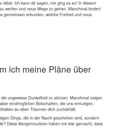
lebst. ‌Ich kann‌ dir sagen, mir ging es ⁤so! ​In diesem
en zu werfen‍ und ⁢neue Wege zu gehen. Manchmal fordert
 uns gemeinsam erkunden, welche Freiheit und neue
ich ‌meine Pläne⁢ über⁣
in die ungewisse Dunkelheit zu stürzen.⁢ Manchmal⁤ zeigen
, aber ‌eindringlichen‌ Botschaften, ‍die uns ermutigen,
thalten ‍an alten ⁤Träumen dich zurückhält.
ürdigen Dinge, die in ‌der Nacht geschehen sind, sondern
rde? ⁣Diese Morgenroutinen haben mir ​klar gemacht, ⁤dass