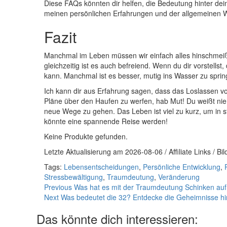
Diese ‌FAQs ‍könnten dir⁣ helfen, die Bedeutung​ hinter d
meinen persönlichen Erfahrungen und der allgemeinen⁢
Fazit
Manchmal im Leben ‌müssen wir einfach alles⁣ hinschmeißen
gleichzeitig ist es auch‍ befreiend.‌ Wenn du dir ⁤vorstell
kann. Manchmal ist ⁤es besser, mutig ‍ins Wasser zu spri
Ich⁤ kann dir aus Erfahrung sagen, dass ⁢das Loslassen von
Pläne über den ⁤Haufen ⁤zu werfen, ‌hab Mut! Du weißt ‍nie
neue Wege zu gehen. Das ⁤Leben‌ ist viel zu⁣ kurz, um ⁤in s
könnte​ eine spannende Reise werden!
Keine Produkte gefunden.
Letzte Aktualisierung am 2026-08-06 / Affiliate Links / B
Tags:
Lebensentscheidungen
,
Persönliche Entwicklung
,
Stressbewältigung
,
Traumdeutung
,
Veränderung
Continue
Previous
Was hat es mit der Traumdeutung Schinken auf 
Next
Was bedeutet die 32? Entdecke die Geheimnisse hi
Reading
Das könnte dich interessieren: