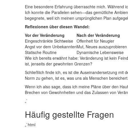
Eine besondere Erfahrung überraschte ‍mich. Während ich
Ich konnte‍ die Parallelen ‌sehen—das gemütliche ​Ambiente
begegnete, weil ich⁤ meinen⁢ ursprünglichen Plan aufgege
Reflexionen⁣ über diesen Wandel:
Vor der Veränderung
Nach der⁤ Veränderung
Eingeschränkte Sichtweise
Offenheit für​ Neugier
Angst ‍vor dem ⁣Unbekannten
Mut, Neues auszuprobieren
Statische Routine
Dynamische⁤ Lebensweise
Wie ich bereits erwähnt habe: ⁣Veränderung ist kein ⁢Feind;‌
⁣ist, ‍jenseits der gewohnten Grenzen?
Schließlich finde ich, ⁢es ist​ die Auseinandersetzung‌ mi
Norm zu gehen, ​ist es, ⁣was uns als Menschen ‌bereichert.
Wenn ich also sage, dass ich meine ‍Pläne über den Haufe
Brechen von ⁣Gewohnheiten ⁣und das Zulassen von Veränderu
„`
Häufig gestellte Fragen
„`html