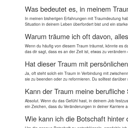
Was bedeutet es, in meinem⁣ Trau
In ⁢meinen bisherigen Erfahrungen mit Traumdeutung habe ic
Situation‌ in deinem Leben​ überfordert ‌bist und ein ‌starke
Warum⁢ träume ich oft davon, all
Wenn ⁢du häufig von diesem Traum träumst, ⁣könnte es ‍dara
das⁢ dir sagt, dass es an der‍ Zeit ist, etwas zu verändern
Hat ‍dieser Traum⁢ mit persönlich
Ja, oft⁢ steht ⁢solch ein ⁤Traum ‍in Verbindung mit zwi
sie zu ​beenden‌ oder ⁤zu ⁢reformieren. Du solltest darüber
Kann der Traum meine berufliche S
Absolut. Wenn du das Gefühl hast, ‍in ‌deinem ⁣Job festzus
ein Zeichen, ⁣dass du Veränderungen in deiner Karriere ‌a
Wie kann ich die ​Botschaft hinter
Um die genaue Botschaft zu entschlüsseln, empfehle ‌ich,