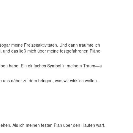
 sogar‍ meine Freizeitaktivitäten. Und dann träumte ich
ei, und das⁤ ließ mich über meine festgefahrenen Pläne
n ​Leben habe. Ein ‌einfaches Symbol in meinem Traum—a
e uns‍ näher zu‍ dem bringen, ​was wir wirklich wollen.
ugehen. Als ich meinen⁤ festen Plan über ⁤den Haufen warf,