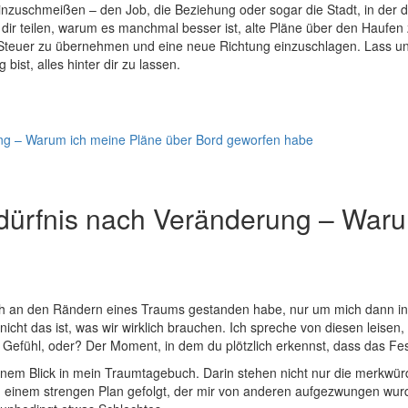
zuschmeißen ⁤– den ⁣Job, die ​Beziehung oder ⁢sogar die ‌Stadt,⁤ in der du 
r teilen, warum‍ es manchmal‌ besser​ ist, alte‍ Pläne über‌ den Hauf
das Steuer zu übernehmen und eine neue Richtung einzuschlagen. ⁢Lass‍
st, alles hinter​ dir‍ zu lassen.
 – Warum ich meine⁣ Pläne über Bord geworfen habe ⁤
ürfnis nach Veränderung – Warum 
 ich‍ an den Rändern eines Traums gestanden habe,‌ nur⁢ um mich dann ‌
 ⁣nicht das ist, was‌ wir wirklich brauchen. ​Ich spreche⁤ von diesen leisen
 Gefühl, oder? ‌Der Moment, in​ dem du plötzlich erkennst, dass‌ das Fes
d ⁢einem Blick in mein⁣ Traumtagebuch. Darin ⁤stehen nicht⁣ nur die merkw
⁢ einem strengen Plan⁤ gefolgt, der⁢ mir ‌von anderen aufgezwungen ‍wu