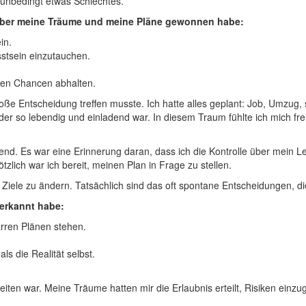
t unbedingt ‍etwas Schlechtes.
ch über meine Träume und meine Pläne gewonnen habe:
in.
usstsein einzutauchen.
euen Chancen abhalten.
 große Entscheidung treffen musste. Ich hatte alles​ geplant: Job, Umzug,
der so lebendig ‌und einladend war. In diesem⁢ Traum fühlte ich⁤ mich fr
end. Es⁣ war eine ‍Erinnerung daran, dass ich die Kontrolle über ​mei
lich ⁤war ich bereit, meinen Plan ⁢in⁢ Frage zu⁤ stellen.
Ziele zu ​ändern.‍ Tatsächlich sind‌ das oft‌ spontane Entscheidungen, di
e erkannt habe:
rren‍ Plänen stehen.
 ​die ⁣Realität selbst.
iten‌ war. Meine Träume hatten mir ‍die ⁤Erlaubnis erteilt, Risiken ⁢einz