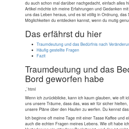
du ‍auch ​schon ‍mal darüber ‍nachgedacht, einfach alles hin
Artikel möchte ich meine Erfahrungen und Gedanken mit di
uns das Leben heraus,​ und es ‌ist völlig in Ordnung, ‌
Möglichkeiten du entdecken​ kannst, wenn⁣ du mutig genug‌ bi
Das erfährst du hier
Traumdeutung und das Bedürfnis nach Veränderung
Häufig gestellte​ Fragen
Fazit
Traumdeutung ‍und das Bed
Bord geworfen habe
„`html
Wenn ⁣ich zurückblicke, ​kann ich⁣ kaum glauben, wie⁤ oft
uns unsere ⁢Träume, ​dass‍ das,‌ was wir für​ sicher hielten,
unsere⁤ Pläne über⁢ den⁢ Haufen zu​ werfen. Du kennst das⁤
Ich​ beginne⁣ oft‍ meine⁤ Tage mit ⁢einer Tasse Kaffee ‌un
auch die echten Fragen ‍meines Lebens. Wie​ oft habe ich