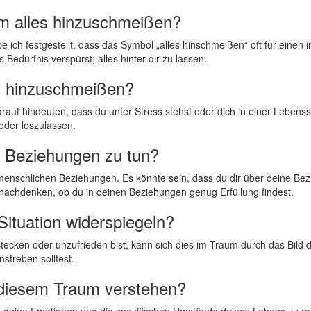
m alles⁢ hinzuschmeißen?
h festgestellt, dass das⁣ Symbol „alles hinschmeißen“ oft für ​einen inne
s Bedürfnis verspürst, alles ⁣hinter dir zu ‍lassen.
es hinzuschmeißen?
uf hindeuten, dass du unter Stress stehst oder dich‌ in einer⁤ Lebenssit
‍ oder loszulassen.
en Beziehungen zu tun?
schenmenschlichen Beziehungen. Es könnte sein, dass du dir über deine
‍ nachdenken,⁣ ob⁣ du in ⁣deinen Beziehungen genug‌ Erfüllung findest.
ituation widerspiegeln?
tecken oder unzufrieden bist, ⁣kann⁣ sich dies im ‌Traum durch das Bild 
nstreben solltest.
 ⁢diesem ⁢Traum verstehen?
 deine‍ Emotionen und die spezifischen ​Umstände deines Lebens zu refl