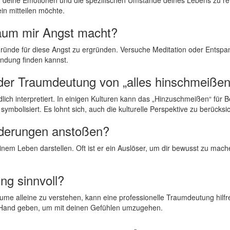
n mitteilen ⁢möchte.
aum⁤ mir ⁣Angst macht?
Gründe für diese ⁤Angst zu⁤ ergründen. Versuche‍ Meditation ‌oder Entsp
endung ⁤finden kannst.
n der Traumdeutung von „alles hinschmeiße
lich interpretiert. In⁣ einigen Kulturen ⁢kann das „Hinzuschmeißen“⁤ für 
bolisiert. Es⁤ lohnt sich,⁤ auch die kulturelle Perspektive zu ⁣berücksi
nderungen anstoßen?
⁣ Leben‍ darstellen. Oft ist er ein ⁣Auslöser, um dir bewusst zu machen, 
ung sinnvoll?
me alleine zu verstehen,⁣ kann‌ eine professionelle‍ Traumdeutung ⁤hilfr
 die Hand geben, um mit deinen Gefühlen⁢ umzugehen.