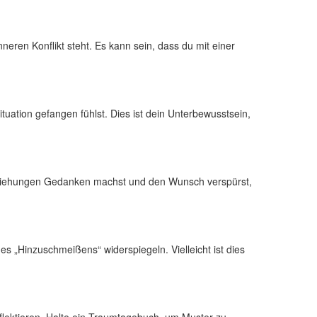
ren Konflikt steht. Es kann sein, ⁤dass⁢ du mit ‌einer
uation gefangen ‍fühlst.​ Dies ist dein Unterbewusstsein,
 Beziehungen Gedanken ​machst und den Wunsch verspürst,
des „Hinzuschmeißens“ widerspiegeln. Vielleicht ist dies
ektieren. ⁤Halte ein Traumtagebuch,⁤ um Muster ‌zu