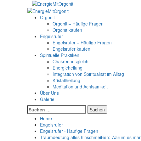
Skip
to
Primary
content
Menu
Orgonit
Orgonit – Häufige Fragen
Orgonit kaufen
Engelsrufer
Engelsrufer – Häufige Fragen
Engelsrufer kaufen
Spirituelle Praktiken
Chakrenausgleich
Energieheilung
Integration von Spiritualität im Alltag
Kristallheilung
Meditation und Achtsamkeit
Über Uns
Galerie
Suchen
nach:
Home
Engelsrufer
Engelsrufer - Häufige Fragen
Traumdeutung alles hinschmeißen: Warum es manc