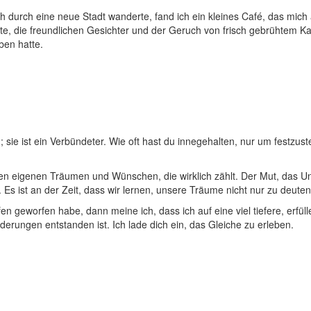
 durch eine neue ​Stadt​ wanderte, fand ich ein kleines Café, das⁤ mic
, die⁤ freundlichen ‌Gesichter und der Geruch von frisch gebrühtem ‍Kaff
ben hatte.
 sie ist ein Verbündeter. Wie oft hast du ⁢innegehalten,‍ nur um ‍festzuste
t⁤ den eigenen‌ Träumen ⁣und ‌Wünschen, die wirklich zählt. Der ⁤Mut, da
 Es⁢ ist an der⁣ Zeit, dass⁤ wir ​lernen, unsere Träume nicht nur ⁢zu⁣ de
n geworfen habe, dann meine ich, ⁢dass ich auf eine viel tiefere, erfül
ngen ⁣entstanden ist. ⁤Ich lade⁢ dich ⁢ein, das Gleiche ‍zu erleben.