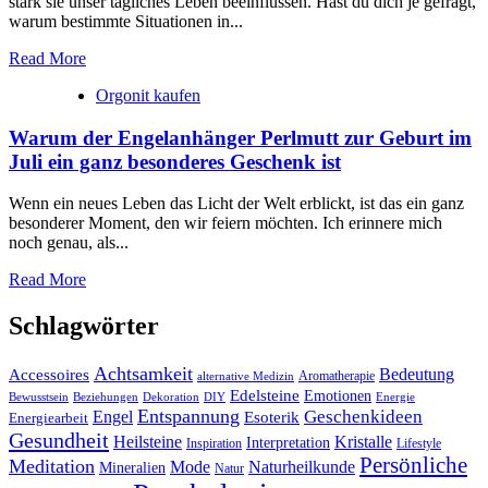
stark ‍sie ⁤unser ⁢tägliches Leben beeinflussen. Hast du dich je gefragt,
warum bestimmte ‌Situationen in...
Read More
Orgonit kaufen
Warum der Engelanhänger Perlmutt zur Geburt im
Juli ein ganz besonderes Geschenk ist
Wenn ein neues Leben das Licht der Welt erblickt, ist das ein ganz
besonderer Moment, den wir feiern möchten. Ich erinnere mich
noch genau, als...
Read More
Schlagwörter
Achtsamkeit
Accessoires
Bedeutung
Aromatherapie
alternative Medizin
Edelsteine
Emotionen
Bewusstsein
Beziehungen
Dekoration
Energie
DIY
Entspannung
Geschenkideen
Engel
Esoterik
Energiearbeit
Gesundheit
Kristalle
Heilsteine
Interpretation
Inspiration
Lifestyle
Persönliche
Meditation
Naturheilkunde
Mode
Mineralien
Natur