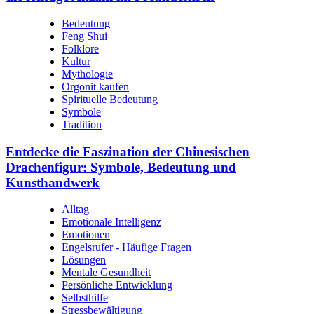
Bedeutung
Feng Shui
Folklore
Kultur
Mythologie
Orgonit kaufen
Spirituelle Bedeutung
Symbole
Tradition
Entdecke die Faszination der Chinesischen
Drachenfigur: Symbole, Bedeutung und
Kunsthandwerk
Alltag
Emotionale Intelligenz
Emotionen
Engelsrufer - Häufige Fragen
Lösungen
Mentale Gesundheit
Persönliche Entwicklung
Selbsthilfe
Stressbewältigung