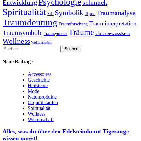
Psychologie
schmuck
Entwicklung
Spiritualität
Symbolik
Traumanalyse
Tipps
Stil
Traumdeutung
Trauminterpretation
Traumforschung
Träume
Traumsymbole
Unterbewusstsein
Traumsymbolik
Wellness
Wohlbefinden
Suchen
nach:
Neue Beiträge
Accessoires
Geschichte
Heilsteine
Mode
Naturprodukte
Orgonit kaufen
Spiritualität
Wellness
Wissenschaft
Alles, was du über den Edelsteindonut Tigerauge
wissen musst!