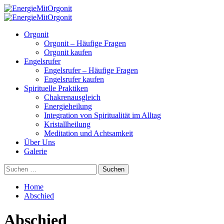
Skip
to
Primary
content
Menu
Orgonit
Orgonit – Häufige Fragen
Orgonit kaufen
Engelsrufer
Engelsrufer – Häufige Fragen
Engelsrufer kaufen
Spirituelle Praktiken
Chakrenausgleich
Energieheilung
Integration von Spiritualität im Alltag
Kristallheilung
Meditation und Achtsamkeit
Über Uns
Galerie
Suchen
nach:
Home
Abschied
Abschied