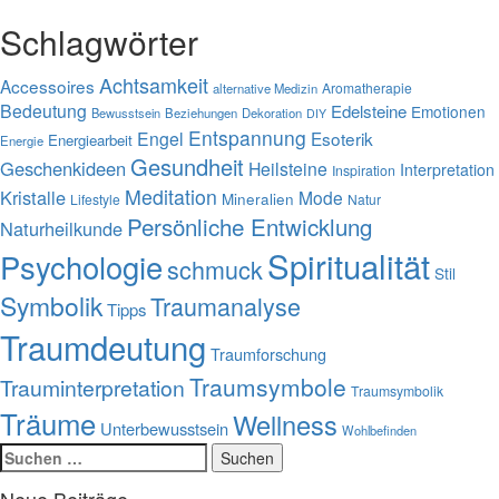
Schlagwörter
Achtsamkeit
Accessoires
Aromatherapie
alternative Medizin
Bedeutung
Edelsteine
Emotionen
Bewusstsein
Beziehungen
Dekoration
DIY
Entspannung
Engel
Esoterik
Energiearbeit
Energie
Gesundheit
Geschenkideen
Heilsteine
Interpretation
Inspiration
Meditation
Kristalle
Mode
Mineralien
Lifestyle
Natur
Persönliche Entwicklung
Naturheilkunde
Spiritualität
Psychologie
schmuck
Stil
Symbolik
Traumanalyse
Tipps
Traumdeutung
Traumforschung
Traumsymbole
Trauminterpretation
Traumsymbolik
Träume
Wellness
Unterbewusstsein
Wohlbefinden
Suchen
nach:
Neue Beiträge