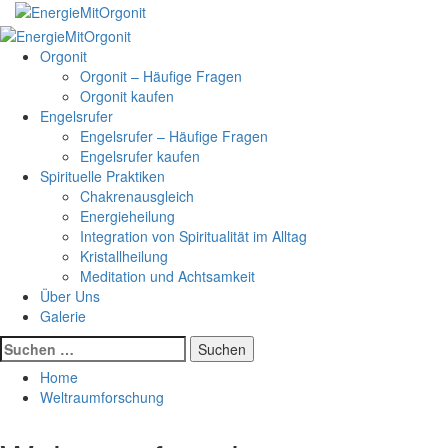
Skip
to
Primary
content
Menu
Orgonit
Orgonit – Häufige Fragen
Orgonit kaufen
Engelsrufer
Engelsrufer – Häufige Fragen
Engelsrufer kaufen
Spirituelle Praktiken
Chakrenausgleich
Energieheilung
Integration von Spiritualität im Alltag
Kristallheilung
Meditation und Achtsamkeit
Über Uns
Galerie
Suchen
nach:
Home
Weltraumforschung