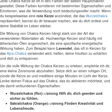
Jede Chakra Kerze ist oft⁣ in den Farben der sieben Hauptchakren
gestaltet.‌ Diese Farben ⁤korrelieren mit bestimmten Eigenschaften und
Emotionen, was die ​Verwendung noch bedeutungsvoller macht. Wenn
du beispielsweise⁢ eine
rote Kerze
anzündest, die das
Wurzelchakra
repräsentiert, kannst du dir bewusst ​machen, wie du dich erdest und
deine Stabilität ⁢im Leben ​stärkst.
Die Wirkung von Chakra Kerzen hängt stark von der ​Art der
verwendeten Materialien ab. Hochwertige Kerzen sind‍ häufig mit
ätherischen Ölen angereichert, ⁣die eine spezifische energetische​
Wirkung haben. Zum Beispiel kann
Lavendel
, das oft in Kerzen für
das
Ajna-Chakra
verwendet wird, helfen, deine Intuition zu schärfen
und dich⁤ zu entspannen.
Um die volle Wirkung der Chakra Kerzen zu erleben, empfehle​ ich dir,
eine kleine Zeremonie abzuhalten. Setze dich an einen ruhigen Ort,
zünde die ⁤Kerze an‍ und meditiere einige⁤ Minuten im ‌Licht ‍der Kerze.
Lenke deinen Fokus auf das Chakra, das du aktivieren möchtest, ​und
die damit ⁤verbundenen Eigenschaften.
Wurzelchakra (Rot):</strong Hilft dir, dich​ geerdet und
sicher zu fühlen.
Sakralchakra‌ (Orange):</strong Fördert⁤ Kreativität und
Lebensfreude.