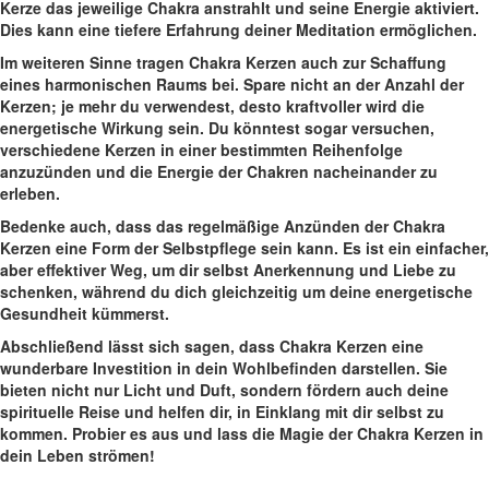
Kerze das jeweilige ​Chakra anstrahlt und seine Energie aktiviert.
Dies kann eine tiefere⁤ Erfahrung deiner⁤ Meditation ermöglichen.
Im weiteren Sinne tragen Chakra⁢ Kerzen auch zur Schaffung
eines ‌harmonischen Raums bei. Spare nicht ‌an der Anzahl ​der
Kerzen; je mehr du verwendest, desto kraftvoller wird die
energetische‍ Wirkung sein. Du könntest sogar versuchen,
verschiedene Kerzen in einer bestimmten Reihenfolge
anzuzünden und die ⁤Energie der Chakren nacheinander zu
erleben.
Bedenke auch, dass das regelmäßige Anzünden der Chakra
Kerzen eine Form der ‌Selbstpflege sein kann. Es ist ein einfacher,
aber⁣ effektiver Weg, um dir selbst Anerkennung und Liebe zu
schenken, während du dich gleichzeitig um deine energetische
Gesundheit kümmerst.
Abschließend lässt sich sagen, dass Chakra Kerzen eine
wunderbare Investition in dein Wohlbefinden darstellen. Sie
bieten nicht nur Licht⁢ und Duft, sondern fördern auch deine
spirituelle Reise und helfen dir, in Einklang‍ mit dir selbst zu
kommen. Probier es aus und lass die Magie der Chakra‍ Kerzen in
dein Leben strömen!