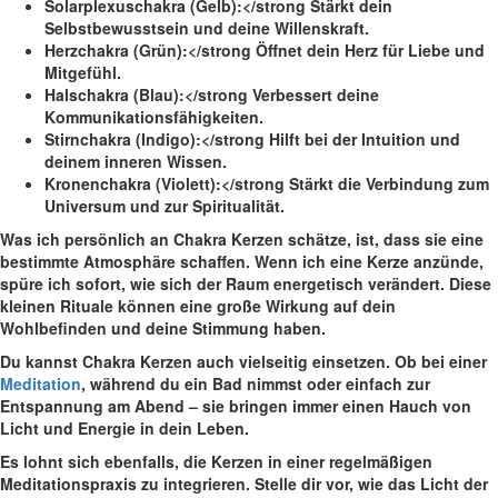
Solarplexuschakra (Gelb):</strong Stärkt dein
Selbstbewusstsein und deine ⁤Willenskraft.
Herzchakra (Grün):</strong Öffnet dein Herz ‌für Liebe und
Mitgefühl.
Halschakra‌ (Blau):</strong Verbessert deine
Kommunikationsfähigkeiten.
Stirnchakra (Indigo):</strong Hilft bei der Intuition ‌und
deinem inneren Wissen.
Kronenchakra (Violett):</strong Stärkt die Verbindung zum
Universum und zur Spiritualität.
Was ich persönlich an Chakra‌ Kerzen schätze, ist, dass sie eine
bestimmte Atmosphäre schaffen. Wenn ich eine Kerze anzünde,
spüre ich sofort, wie sich der Raum energetisch verändert. Diese⁢
kleinen Rituale können⁣ eine große Wirkung auf dein
Wohlbefinden und deine Stimmung haben.
Du kannst Chakra Kerzen auch vielseitig ⁣einsetzen. Ob bei einer
Meditation
, während du ein ​Bad⁤ nimmst oder einfach zur
Entspannung am Abend‍ –⁣ sie bringen immer einen Hauch von
Licht und Energie in dein ‌Leben.
Es lohnt sich ebenfalls, die Kerzen in einer regelmäßigen
Meditationspraxis zu integrieren. Stelle dir‍ vor, wie​ das Licht der