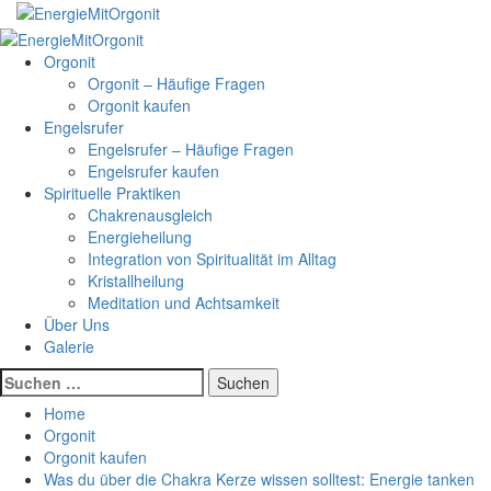
Skip
to
Primary
content
Menu
Orgonit
Orgonit – Häufige Fragen
Orgonit kaufen
Engelsrufer
Engelsrufer – Häufige Fragen
Engelsrufer kaufen
Spirituelle Praktiken
Chakrenausgleich
Energieheilung
Integration von Spiritualität im Alltag
Kristallheilung
Meditation und Achtsamkeit
Über Uns
Galerie
Suchen
nach:
Home
Orgonit
Orgonit kaufen
Was du über die Chakra Kerze wissen solltest: Energie tanken