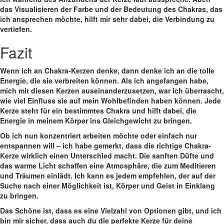
das Visualisieren der Farbe⁤ und der Bedeutung des Chakras, das
ich ansprechen möchte, hilft mir sehr dabei, die Verbindung zu​
vertiefen.
Fazit
Wenn ich an Chakra-Kerzen denke, dann denke ich an die ⁣tolle⁤
Energie, die sie verbreiten können. Als​ ich angefangen habe,
mich mit diesen Kerzen‌ auseinanderzusetzen,​ war ich überrascht,
wie viel Einfluss sie auf mein Wohlbefinden haben können. Jede ​
Kerze steht für‌ ein bestimmtes Chakra und hilft dabei, die
Energie ‌in meinem Körper ins ‌Gleichgewicht zu bringen.
Ob ich nun konzentriert arbeiten möchte oder einfach⁤ nur‍
entspannen will – ⁣ich habe gemerkt, dass die richtige Chakra-
Kerze wirklich einen Unterschied macht. Die sanften ‌Düfte⁤ und
das warme Licht‍ schaffen eine Atmosphäre, die zum Meditieren
und Träumen einlädt.‌ Ich kann es jedem empfehlen,⁣ der auf der
Suche nach einer Möglichkeit ist, Körper und Geist in⁣ Einklang
zu bringen.
Das Schöne ist, dass es‍ eine Vielzahl von Optionen ​gibt, und ich
bin mir sicher, dass auch du⁤ die perfekte Kerze für deine