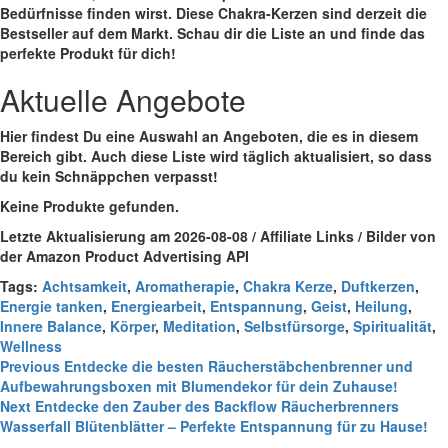
Bedürfnisse finden wirst. Diese⁣ Chakra-Kerzen sind derzeit die
Bestseller auf dem Markt. Schau dir ⁣die Liste‍ an und finde das
perfekte Produkt für dich!
Aktuelle Angebote
Hier findest Du eine Auswahl an Angeboten, die es in diesem
Bereich gibt. Auch diese Liste wird täglich aktualisiert, so dass
du kein Schnäppchen verpasst!
Keine Produkte gefunden.
Letzte Aktualisierung am 2026-08-08 / Affiliate Links / Bilder von
der Amazon Product Advertising API
Tags:
Achtsamkeit
,
Aromatherapie
,
Chakra Kerze
,
Duftkerzen
,
Energie tanken
,
Energiearbeit
,
Entspannung
,
Geist
,
Heilung
,
Innere Balance
,
Körper
,
Meditation
,
Selbstfürsorge
,
Spiritualität
,
Wellness
Continue
Previous
Entdecke die besten Räucherstäbchenbrenner und
Aufbewahrungsboxen mit Blumendekor für dein Zuhause!
Reading
Next
Entdecke den Zauber des Backflow Räucherbrenners
Wasserfall Blütenblätter – Perfekte Entspannung für zu Hause!