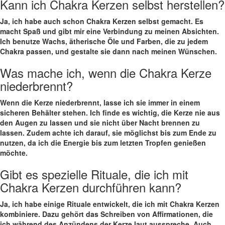
Kann ich Chakra Kerzen selbst herstellen?
Ja, ich habe auch schon Chakra Kerzen selbst gemacht. Es ​
macht Spaß und gibt ​mir eine Verbindung zu meinen Absichten. ​
Ich‌ benutze Wachs, ⁢ätherische Öle‌ und Farben, die zu jedem
Chakra passen, und gestalte⁤ sie dann nach meinen Wünschen.
Was mache ich, wenn die Chakra Kerze
niederbrennt?
Wenn die Kerze niederbrennt,‍ lasse ich sie immer⁢ in einem
sicheren⁣ Behälter stehen. ⁢Ich finde es wichtig, die Kerze nie aus
den Augen zu lassen und ‍sie⁢ nicht über Nacht brennen zu
lassen. Zudem achte ich darauf, sie möglichst bis zum Ende zu
nutzen, da ich die Energie bis⁤ zum ‌letzten Tropfen genießen
möchte.
Gibt es spezielle Rituale, die ich mit
Chakra Kerzen durchführen kann?
Ja, ich habe einige Rituale entwickelt, die ich ⁣mit Chakra Kerzen
⁣kombiniere. Dazu gehört das ⁣Schreiben von‌ Affirmationen, die‍
ich während des Anzündens der ⁣Kerze laut ausspreche. Auch