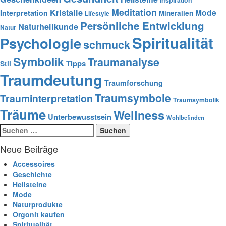
Meditation
Kristalle
Mode
Interpretation
Mineralien
Lifestyle
Persönliche Entwicklung
Naturheilkunde
Natur
Spiritualität
Psychologie
schmuck
Symbolik
Traumanalyse
Tipps
Stil
Traumdeutung
Traumforschung
Traumsymbole
Trauminterpretation
Traumsymbolik
Träume
Wellness
Unterbewusstsein
Wohlbefinden
Suchen
nach:
Neue Beiträge
Accessoires
Geschichte
Heilsteine
Mode
Naturprodukte
Orgonit kaufen
Spiritualität