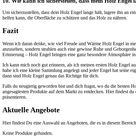
10.‍ Wie kann ich sicherstellen, dass mein Holz Engel ⁤
Um sicherzustellen, dass dein Holz Engel ⁤lange hält, lagere ihn an 
helfen ⁣kann,​ die​ Oberfläche‌ zu schützen und das Holz ⁤zu nähren.‌
Fazit
Wenn ich ‍daran denke,​ wie viel Freude ⁤und ⁣Wärme Holz Engel in mei
anzusehen, sondern ‍strahlen⁣ auch eine gewisse Ruhe und⁤ Geborgenheit a
Erinnerung – Holz⁤ Engel bringen eine ganz besondere Atmosphäre in
Ich⁤ kann mich noch gut erinnern, als ich ​meinen ersten Holz Engel ausg
habe ich eine ⁣kleine Sammlung⁢ angelegt ⁣und jeder Engel hat seine ‍ei
dann sind Holz ⁣Engel‍ genau‍ das⁣ Richtige für dich.
Falls du neugierig geworden bist und dich ⁤fragst, wo ​du die ⁣besten ⁤Ho
angesagtesten Produkte auf ⁤dem Markt zu‌ entdecken. Hier findest⁤ du d
⁢präsentieren.
Aktuelle Angebote
Hier findest Du eine Auswahl an Angeboten, die es in diesem Bereich g
Keine Produkte gefunden.