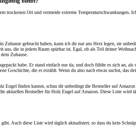
langlebig bleibt?
einem trockenen Ort und vermeide extreme Temperaturschwankungen. Ich h
n Zuhause ​gebracht haben, kann ich dir nur⁤ ans Herz legen, sie unbedi
us, die⁤ in ⁣jedem Raum​ spürbar ist. Egal, ob als Teil‍ deiner Weihnacht
 dein Zuhause.
epackt ​habe. ⁢Er stand einfach nur da,‍ und doch fühlte es sich an,‍ als 
gene⁢ Geschichte, die⁤ er ‍erzählt. Wenn du also nach etwas ⁢suchst, das
lz Engel‌ finden kannst, schau dir unbedingt die Bestseller auf ‌Amazon an
ie ⁢aktuellen Bestseller für Holz Engel auf Amazon. Diese ⁣Liste⁣ wird tä
ibt. Auch diese Liste wird täglich aktualisiert, so dass du kein Schnä