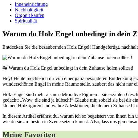
Inneneinrichtung
Nachhaltigkeit
Orgonit kaufen
Spiritualität
Warum du Holz Engel unbedingt in dein Zu
Entdecken Sie die bezaubernden Holz Engel! Handgefertigt, nachhaltig
## Warum du Holz ⁣Engel unbedingt in dein Zuhause holen​ solltest!
Hey! Heute ‌möchte ich dir‍ von einer ​ganz⁢ besonderen ⁤Entdeckung er
wunderschönen Engel in meine Räume stelle, zaubert⁣ das nicht‍ nur ‍ei
Holz Engel sind mehr als nur dekorative Figuren ⁤– sie erzählen ‌Gesc
gedacht: „Wow, die sind ja hübsch!“ ‍Glaube mir,‌ sobald sie bei dir e
kleinen Holzfiguren sind wahre Alleskönner,​ die deinem ⁢Zuhause Cha
In diesem Artikel erfährst du, warum ich so begeistert von ihnen bin un
wie‍ du sie am besten in Szene setzen kannst. Also,⁤ lass uns⁤ gemeins
Meine Favoriten