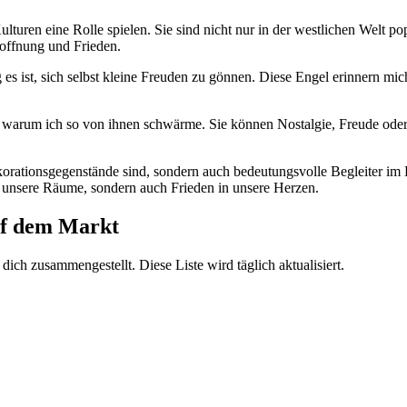
uren eine ‌Rolle spielen.⁢ Sie sind nicht ‌nur​ in der westlichen Welt​ p
 Hoffnung und Frieden.
⁢es ⁢ist, ⁣sich‍ selbst kleine Freuden zu⁤ gönnen. Diese Engel erinnern mi
d, warum ich so ‌von ihnen ‍schwärme. Sie können Nostalgie, Freude ode
ationsgegenstände sind,⁣ sondern auch bedeutungsvolle Begleiter im Leb
n unsere Räume, sondern auch‌ Frieden⁢ in unsere Herzen.
 auf dem Markt
 dich zusammengestellt.‌ Diese ⁢Liste wird täglich aktualisiert.