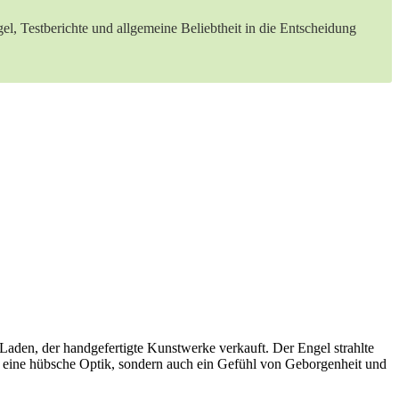
l, ⁤Testberichte und allgemeine Beliebtheit in die ⁤Entscheidung
 Laden, der handgefertigte Kunstwerke verkauft. Der ‍Engel strahlte
ur eine hübsche Optik,⁣ sondern auch ein Gefühl von Geborgenheit und