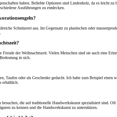
Eigenschaften haben. Beliebte Optionen sind Lindenholz, ‍da es leicht z
verschiedene⁤ Ausführungen zu entdecken.
ekorationsengeln?
tailreiche Schnitzerei aus. ⁣Im Gegensatz zu plastischen oder massenprodu
.
chtszeit?
e Freude​ der​ Weihnachtszeit. Vielen Menschen sind sie auch eine Erinn
 ‍Bedeutung in sich.
zeiten, Taufen oder‍ als Geschenke gedacht. Ich habe zum Beispiel einen
s erhältlich.
esuchen, die auf traditionelle Handwerkskunst spezialisiert sind. Oft 
n Figuren zu kennen und ‌die Handwerkskunst zu ⁢unterstützen.