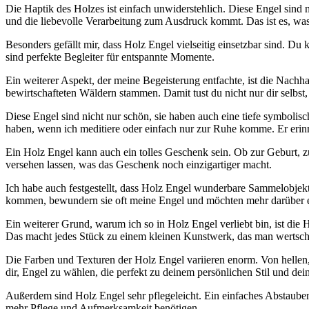
Die Haptik ‌des Holzes ist einfach unwiderstehlich. Diese ⁣Engel sind ni
und die liebevolle Verarbeitung zum⁢ Ausdruck kommt. Das​ ist es, was ⁢
Besonders gefällt mir, dass Holz ⁤Engel vielseitig einsetzbar sind. Du
sind perfekte Begleiter für​ entspannte Momente.
Ein weiterer Aspekt, der meine Begeisterung entfachte, ‌ist die Nachha
bewirtschafteten ⁤Wäldern stammen. Damit ‌tust du ⁣nicht nur dir selbs
Diese Engel sind nicht nur schön, sie haben auch eine tiefe symbolisc
haben, wenn ich meditiere ‍oder einfach​ nur zur Ruhe komme. Er erinne
Ein ⁤Holz Engel‌ kann auch ein tolles Geschenk sein. Ob zur⁤ Geburt, zu
versehen lassen, ‌was⁤ das Geschenk noch einzigartiger macht.
Ich‌ habe auch festgestellt, dass Holz Engel wunderbare Sammelobjekte⁢
kommen, bewundern sie oft‌ meine Engel‌ und möchten ⁢mehr darüber er
Ein‌ weiterer Grund, warum ich⁤ so in Holz Engel verliebt‍ bin, ist⁤ die
‌Das macht jedes Stück zu einem kleinen Kunstwerk, das man⁢ wertschät
Die Farben und Texturen⁤ der Holz Engel variieren⁢ enorm. Von hellen, f
dir, Engel‍ zu wählen, die perfekt zu deinem persönlichen Stil‍ und⁢ de
Außerdem sind Holz Engel sehr ‍pflegeleicht.‌ Ein einfaches⁤ Abstauben
mehr Pflege und‍ Aufmerksamkeit‌ benötigen.