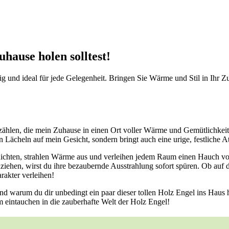
hause holen solltest!
 und ideal für jede Gelegenheit. Bringen Sie Wärme und Stil in Ihr Zu
zählen, die ⁢mein Zuhause ‍in einen Ort ​voller Wärme und Gemütlichkeit
n Lächeln auf mein⁣ Gesicht, sondern bringt auch eine urige, festliche 
hichten,⁢ strahlen Wärme⁣ aus und verleihen jedem ‍Raum ‍einen Hauch vo
inziehen, wirst du ihre bezaubernde Ausstrahlung sofort ⁣spüren. Ob auf 
rakter verleihen!
d warum ⁢du dir unbedingt ein⁤ paar dieser tollen Holz ​Engel ins Haus h
am⁣ eintauchen in die zauberhafte Welt der Holz Engel!