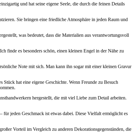
inzigartig und ⁢hat seine eigene‍ Seele, die durch die feinen Details
latzieren. Sie‍ bringen eine friedliche Atmosphäre in jeden‌ Raum und
rgestellt, was⁣ bedeutet, dass die Materialien aus verantwortungsvoll
Ich ‌finde es besonders schön, einen kleinen Engel in der Nähe⁢ zu
önliche⁤ Note mit sich.​ Man⁣ kann ⁤ihn sogar mit einer kleinen‍ Gravur
des⁤ Stück hat ‍eine eigene Geschichte. ‍Wenn Freunde zu Besuch​
 kommen.
unsthandwerkern ⁢hergestellt, die mit viel ‌Liebe zum Detail arbeiten.
‌für jeden Geschmack ist ⁤etwas⁢ dabei. ​Diese ⁢Vielfalt ermöglicht es
in großer Vorteil im Vergleich zu⁤ anderen Dekorationsgegenständen, die