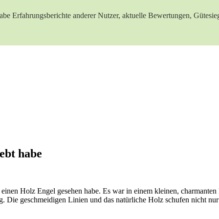
habe Erfahrungsberichte anderer Nutzer, aktuelle Bewertungen,⁢ Gütesiege
iebt habe
 einen Holz Engel ​gesehen habe. Es war ‌in einem kleinen, ⁤charmanten
og. Die geschmeidigen Linien ‍und das natürliche Holz schufen nicht⁤ n