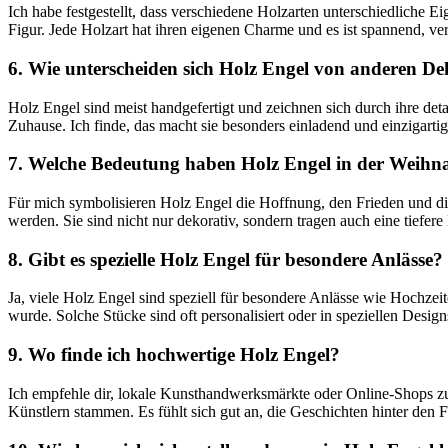
Ich habe festgestellt, dass verschiedene ‍Holzarten​ unterschiedliche 
Figur. Jede Holzart hat ihren eigenen Charme und⁣ es ist⁣ spannend, ‌
6. Wie ​unterscheiden sich​ Holz Engel ⁣von anderen D
Holz Engel sind ⁣meist ⁤handgefertigt und zeichnen sich durch ihre ⁢de
Zuhause. Ich finde,‌ das⁢ macht sie besonders einladend und​ einzigartig
7. Welche Bedeutung haben Holz⁢ Engel⁣ in​ der Weihna
Für mich ⁢symbolisieren‍ Holz Engel die Hoffnung, den Frieden ‌und di
werden. ​Sie sind⁤ nicht⁢ nur dekorativ, sondern tragen auch​ eine‍ tiefere
8. Gibt es spezielle Holz Engel für besondere Anlässe?
Ja,‌ viele Holz Engel ⁣sind speziell für besondere ‍Anlässe wie ⁣Hoch
wurde. ⁣Solche⁢ Stücke sind ​oft personalisiert⁢ oder in speziellen Design
9. Wo finde ich ⁤hochwertige⁤ Holz Engel?
Ich empfehle dir, ​lokale Kunsthandwerksmärkte oder Online-Shops zu b
Künstlern stammen.⁤ Es ‌fühlt sich gut an,⁢ die​ Geschichten hinter de