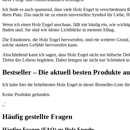
Ich finde es auch spannend, dass viele Holz Engel in verschiedenen​ Kult
ihren ⁣Platz. Das macht sie zu⁤ einem universellen Symbol für⁤ Liebe,
Wenn ich einen Holz Engel ⁢anschaue, fällt mir häufig ein,‍ wie wichtig 
finden sind. Sie⁤ sind⁢ wie kleine‌ Lichtblicke in meinem Alltag.
Die⁤ Emotionen, ‍die Holz Engel hervorrufen, ⁢sind ein weiterer‍ Grun
solche starken⁢ Gefühle hervorrufen ‍kann.
Abschließend kann ich sagen, dass Holz Engel nicht nur hübsche Dekor
Tiefen des Lebens ‌begleiten. Dabei bringen sie nicht nur Schönheit i
Bestseller – ⁤Die aktuell besten⁤ Produkte⁢
Ich habe hier die​ beliebtesten Holz Engel‍ in dieser Bestseller-Liste für
Keine Produkte gefunden.
„`
Häufig gestellte Fragen
Häufige Fragen (FAQ)​ zu Holz Engeln