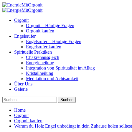
Skip
to
Primary
content
Menu
Orgonit
Orgonit – Häufige Fragen
Orgonit kaufen
Engelsrufer
Engelsrufer – Häufige Fragen
Engelsrufer kaufen
Spirituelle Praktiken
Chakrenausgleich
Energieheilung
Integration von Spiritualität im Alltag
Kristallheilung
Meditation und Achtsamkeit
Über Uns
Galerie
Suchen
nach:
Home
Orgonit
Orgonit kaufen
Warum du Holz Engel unbedingt in dein Zuhause holen solltest