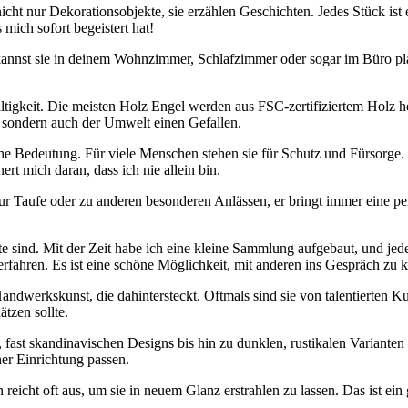
cht nur Dekorationsobjekte,‌ sie erzählen Geschichten. Jedes Stück‍ ist e
mich sofort begeistert‌ hat!
 kannst sie‌ in‍ deinem Wohnzimmer, Schlafzimmer‌ oder sogar‍ im‍ Büro p
ltigkeit. Die meisten Holz Engel ⁤werden ⁣aus FSC-zertifiziertem Holz ‌he
t, sondern auch der Umwelt⁢ einen Gefallen.
he Bedeutung.‌ Für viele Menschen stehen sie für Schutz​ und Fürsorge. 
rt mich daran, dass ich nie allein bin.
r ​Taufe oder zu anderen besonderen Anlässen, er bringt ⁤immer eine pers
 sind. Mit der ⁣Zeit habe ich ​eine kleine ⁤Sammlung‍ aufgebaut, und ‍je
fahren. Es ist‍ eine schöne Möglichkeit, mit​ anderen ins Gespräch ⁣zu
 Handwerkskunst, die dahintersteckt. Oftmals sind sie von‌ talentierten K
zen ‌sollte.
ast skandinavischen Designs ⁢bis hin ⁣zu dunklen, rustikalen Varianten – 
iner Einrichtung passen.
 reicht oft aus, ⁤um ⁢sie in neuem Glanz erstrahlen zu lassen. Das ist e