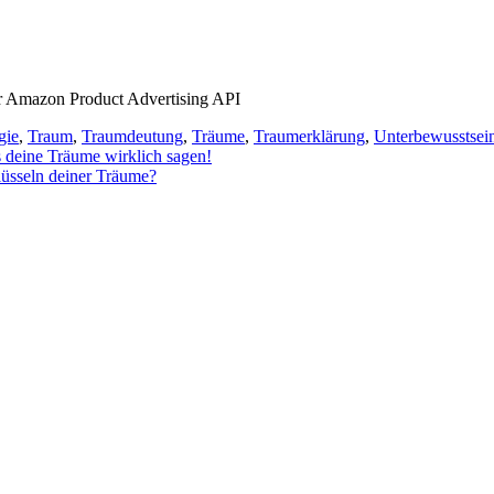
der Amazon Product Advertising API
gie
,
Traum
,
Traumdeutung
,
Träume
,
Traumerklärung
,
Unterbewusstsei
deine Träume wirklich sagen!
lüsseln deiner Träume?