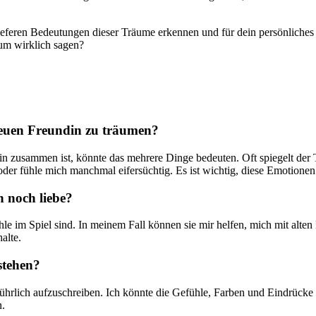
 tieferen Bedeutungen dieser‌ Träume erkennen und für dein persönliche
aum wirklich sagen?
euen​ Freundin‍ zu träumen?
n zusammen ist, könnte ​das mehrere Dinge ‍bedeuten. Oft spiegelt de
 oder fühle mich ⁣manchmal eifersüchtig. Es ist wichtig, ‍diese Emotione
 noch‌ liebe?
hle im‌ Spiel sind. ‍In meinem Fall können sie ⁣mir helfen, mich mit al
alte.
stehen?
ührlich ⁣aufzuschreiben.‌ Ich könnte die Gefühle, Farben und ​Eindrücke
n.