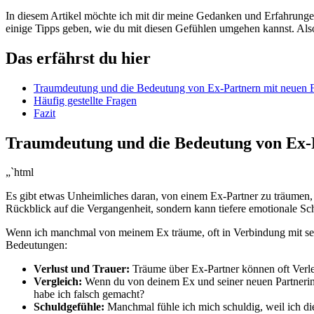
In⁤ diesem Artikel möchte ich mit dir meine ‍Gedanken und Erfahrung
einige Tipps geben, ⁢wie du mit diesen Gefühlen​ umgehen kannst. Also
Das erfährst du‌ hier
Traumdeutung​ und die Bedeutung⁣ von Ex-Partnern⁢ mit neuen 
Häufig gestellte ​Fragen
Fazit
Traumdeutung‌ und die⁢ Bedeutung von Ex
„`html
Es ⁢gibt etwas Unheimliches daran, von einem Ex-Partner zu träumen, der
Rückblick auf die Vergangenheit, sondern kann tiefere emotionale Schi
Wenn‍ ich manchmal von meinem⁤ Ex träume,‌ oft in Verbindung mit sei
Bedeutungen:
Verlust und Trauer:
Träume über Ex-Partner können oft Verletz
Vergleich:
Wenn‍ du von deinem ‌Ex und seiner neuen Partnerin‍
habe ich falsch gemacht?
Schuldgefühle:
Manchmal‍ fühle ich mich schuldig, weil‍ ich d