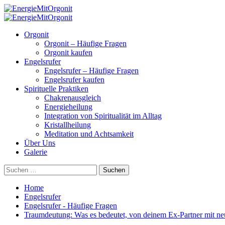
Skip
to
Primary
content
Menu
Orgonit
Orgonit – Häufige Fragen
Orgonit kaufen
Engelsrufer
Engelsrufer – Häufige Fragen
Engelsrufer kaufen
Spirituelle Praktiken
Chakrenausgleich
Energieheilung
Integration von Spiritualität im Alltag
Kristallheilung
Meditation und Achtsamkeit
Über Uns
Galerie
Suchen
nach:
Home
Engelsrufer
Engelsrufer - Häufige Fragen
Traumdeutung: Was es bedeutet, von deinem Ex-Partner mit ne