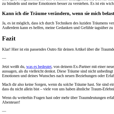
zu bündeln und meine Emotionen besser zu verstehen. Es ist ein wichtig
Kann ich die Träume⁣ verändern, wenn sie mich belas
Ja, es ist möglich, dass‍ ich durch Techniken des⁢ luziden Träumens ver
Außerdem kann es helfen, meine‍ Gedanken und Gefühle ⁢tagsüber zu v
Fazit
Klar! Hier ist ein⁣ passendes Outro für deinen Artikel über die Traumd
—
Jetzt ⁤weißt du,
was es bedeutet
, von deinem‌ Ex-Partner mit einer ‍neu
‍aussagen, als du vielleicht denkst. Diese Träume sind nicht ⁣unbedingt
Emotionen und ⁣deines ‍Wunsches ⁤nach neuen Beziehungen oder Erfah
Mach dir also keine Sorgen, wenn du solche Träume‍ hast. Sie sind eine⁣ 
dass du nicht allein bist – viele ‌von⁢ uns haben ähnliche Traum-Erlebnis
Wenn du weiterhin Fragen⁣ hast oder mehr über Traumdeutungen erfah
Abenteuer!
—