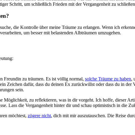
er Schritt, um schließlich Frieden mit der​ Vergangenheit zu​ schließen
ten?
suche, ⁢die Kontrolle‌ über meine ⁢Träume ⁣zu erlangen. Wenn ich erkenne
erarbeiten, um besser mit‌ belastenden Albträumen umzugehen. ‌
eutung:
en Freundin zu träumen. Es ist völlig normal,
solche Träume zu haben
,
 ein Zeichen dafür,⁤ dass du deinen Ex zurückwillst oder dass⁣ du in der 
rungen ⁢sein.
Möglichkeit, zu reflektieren, was in dir‌ vorgeht. Ich hoffe, dieser Arti
se. ‌Lass die​ Vergangenheit hinter dir und‌ schau optimistisch‍ in die Zu
ren ⁤möchtest,
zögere nicht
, dich mit mir auszutauschen. Die Reise du