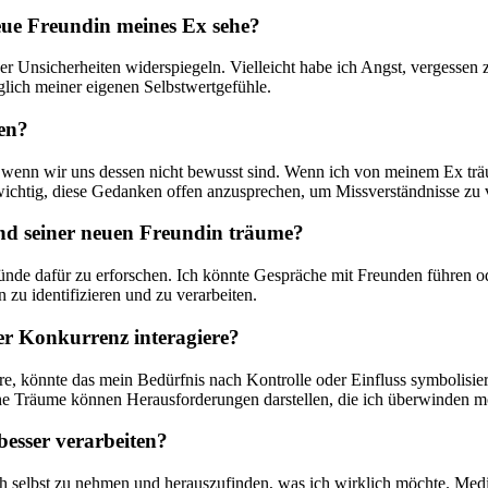
neue Freundin‍ meines Ex sehe?
r Unsicherheiten widerspiegeln. Vielleicht habe ich Angst, vergessen 
glich meiner eigenen ‌Selbstwertgefühle.
sen?
enn wir ‌uns dessen nicht bewusst ‍sind. Wenn ich von meinem‌ Ex träum
st wichtig, diese ⁤Gedanken offen anzusprechen, ⁤um Missverständnisse zu
nd ⁤seiner neuen Freundin träume?
 Gründe dafür zu ⁣erforschen. Ich ⁣könnte Gespräche ⁢mit Freunden führe
zu identifizieren und zu verarbeiten.
er Konkurrenz ‌interagiere?
, könnte das mein Bedürfnis nach⁣ Kontrolle oder‍ Einfluss ⁢symbolisier
che Träume können Herausforderungen ‍darstellen, die ⁤ich überwinden m
besser verarbeiten?
ch selbst zu nehmen und herauszufinden,⁣ was ich wirklich möchte. ⁢Me