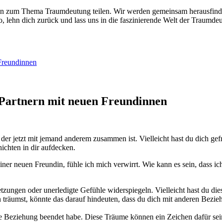
en zum ‌Thema‍ Traumdeutung teilen. Wir werden⁣ gemeinsam herausfinde
, lehn ‌dich zurück und lass uns in die faszinierende Welt der Traumdeu
‌Freundinnen
-Partnern mit neuen Freundinnen
 jetzt mit ⁣jemand anderem ⁣zusammen ist.‍ Vielleicht hast du⁢ dich⁤ gefra
chten⁢ in‌ dir aufdecken.
ner neuen Freundin, fühle⁣ ich mich verwirrt. Wie kann es sein, dass i
ungen oder​ unerledigte Gefühle widerspiegeln. Vielleicht hast du dies
 träumst, könnte das darauf hindeuten, dass du dich mit anderen Bezieh
ie Beziehung beendet ⁣habe. Diese Träume können ein Zeichen ⁢dafür se