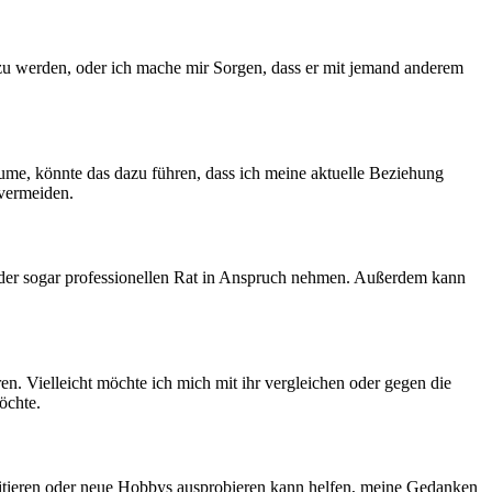
‌zu werden, oder ich mache mir Sorgen, dass er mit jemand anderem‌
e, ⁢könnte das‌ dazu führen, dass ich meine aktuelle‌ Beziehung
 vermeiden.
n oder sogar professionellen​ Rat in Anspruch nehmen. Außerdem kann
en. Vielleicht möchte ich mich mit ihr vergleichen oder gegen die
öchte.
ditieren oder neue Hobbys ausprobieren kann helfen, meine⁣ Gedanken