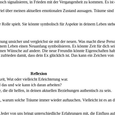
h ⁤signalisieren, in Frieden mit ⁣der Vergangenheit ‌zu kommen. Es i
viel‌ über ‍meinen aktuellen emotionalen Zustand aussagen. Träume sind
ge Rolle spielt. Sie könnte symbolisch für Aspekte in⁤ deinem Leben stehe
iehung unsicher und vergleichst sie mit der neuen. Was macht diese Perso
inem Leben einen Neuanfang symbolisieren. Es könnte Zeit für dich sei
enen Wünsche auf andere. Die neue Freundin könnte Eigenschaften haben
ch zufrieden damit, dass ⁣dein Ex glücklich ist. Das kann ein Zeichen ‌von
Reflexion
eit, Wut oder vielleicht Erleichterung ⁣war.
d das und wie‌ kann ich daran​ arbeiten?
 die dir helfen, in deinen aktuellen Beziehungen authentisch zu sein.
, warum solche Träume immer⁤ wieder auftauchen. Vielleicht ⁢ist es‌ an d
. Jeder von uns bringt unterschiedliche Erfahrungen mit, die Einfluss a