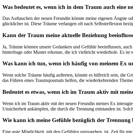
Was bedeutet ​es, wenn ich​ in ⁣dem Traum auch‍ eine 
Das Auftauchen‌ der neuen Freundin ‌könnte ⁢meine eigenen Ängste ode
glücklicher ist. Diese ⁤Träume verlangen oft nach Selbstreflexion bezü
Kann der⁣ Traum ⁤meine​ aktuelle Beziehung beeinflus
Ja,⁢ Träume können unsere Gedanken und ​Gefühle beeinflussen, auch w
hinterfrage​ oder Muster erkenne,‍ die ich vielleicht wiederhole. Es i
Was kann‍ ich tun, wenn ich häufig von meinem Ex u
Wenn solche Träume⁤ häufig auftreten, könnte es hilfreich ⁣sein, ‍die
das⁤ Führen eines Traumsjournals helfen, die wiederkehrenden Themen 
Bedeutet es etwas, wenn ich im⁣ Traum aktiv⁣ mit mein
Wenn⁢ ich im Traum aktiv mit der neuen Freundin meines Ex interagiere
Unsicherheit ankämpfen, die durch die Trennung ​entstanden ist. ‌Sol
Wie kann ich meine ⁣Gefühle bezüglich der Trennung 
Eine gute Möglichkeit, mit den Gefühlen umzugehen, ist, Zeit für mi