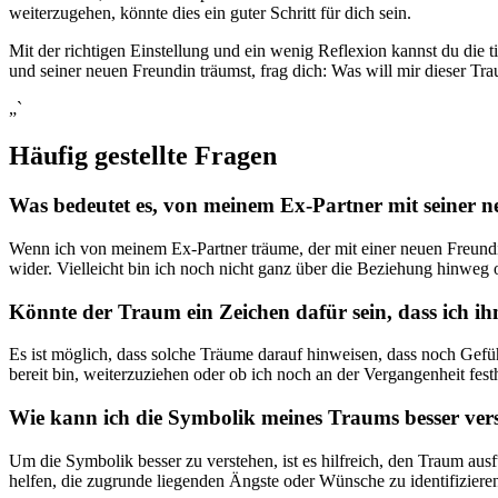
⁤weiterzugehen, könnte dies ein guter ‍Schritt für dich sein.
Mit der richtigen Einstellung⁤ und ein wenig Reflexion kannst du die
und seiner⁢ neuen Freundin träumst, frag dich: ⁤Was will mir dieser Tr
„`​
Häufig ‍gestellte Fragen
Was bedeutet es, von meinem⁤ Ex-Partner mit seiner n
Wenn ich von meinem Ex-Partner träume, der mit‍ einer neuen Freundi
wider.⁣ Vielleicht bin ich noch​ nicht ‍ganz über⁣ die Beziehung hinweg
Könnte der Traum ein Zeichen dafür⁣ sein, dass ‍ich ihn
Es ist möglich, ‍dass solche​ Träume darauf hinweisen, dass noch Gefü
bereit bin, weiterzuziehen oder ob⁤ ich⁢ noch an der Vergangenheit festh
Wie kann ich die Symbolik meines Traums besser ver
Um die Symbolik besser zu verstehen, ist es hilfreich, den Traum⁣ ausf
helfen, die zugrunde liegenden Ängste oder Wünsche zu⁢ identifiziere