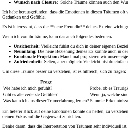
Wunsch nach Closure:
⁣ Solche Träume können auch den Wunsc
Ich habe herausgefunden, dass die Emotionen in⁤ diesen Träumen oft ⁢
Gedanken und Gefühle.
Es‌ ist interessant, dass die **neue Freundin**‌ deines Ex eine ​wichti
Wenn ich von ihr träume, kann das auch folgendes bedeuten:
Unsicherheit:
‌Vielleicht fühlst du dich in​ deiner eigenen⁢ Bez
Neuanfang:
Die neue Beziehung deines⁤ Ex​ könnte auch in​ de
Emotionale‌ Projektion:
Manchmal⁤ projizieren wir unsere eig
Zufriedenheit:
‍ Selten, aber möglich: Vielleicht bist du ‍einfa
Um diese‍ Träume ​besser zu verstehen, ist es hilfreich, sich zu ​fragen:
Frage
Wie habe ich mich gefühlt?
Probe, ob es⁤ Traurigk
Gibt es alte verletzte ⁢Gefühle?
Wenn ⁣ja, welche ⁣sin
Was kann ich aus ​dieser Trumerfahrung lernen?
Sammle Erkenntnisse,‍
Ein ‍tieferer Blick auf deine Emotionen könnte dir helfen, zu verstehen
deinen Fokus auf die Gegenwart⁣ zu ‌richten.
Denke daran, dass die Interpretation von Träumen sehr individuell ist