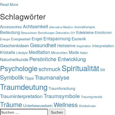
Read More
Schlagwörter
Achtsamkeit
Accessoires
Aromatherapie
alternative Medizin
Bedeutung
Edelsteine
Emotionen
Bewusstsein
Beziehungen
Dekoration
DIY
Entspannung
Engel
Esoterik
Energiearbeit
Energie
Gesundheit
Geschenkideen
Heilsteine
Interpretation
Inspiration
Meditation
Kristalle
Mode
Mineralien
Lifestyle
Natur
Persönliche Entwicklung
Naturheilkunde
Spiritualität
Psychologie
schmuck
Stil
Symbolik
Traumanalyse
Tipps
Traumdeutung
Traumforschung
Traumsymbole
Trauminterpretation
Traumsymbolik
Träume
Wellness
Unterbewusstsein
Wohlbefinden
Suchen