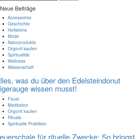
nach:
Neue Beiträge
Accessoires
Geschichte
Heilsteine
Mode
Naturprodukte
Orgonit kaufen
Spiritualität
Wellness
Wissenschaft
lles, was du über den Edelsteindonut
igerauge wissen musst!
Feuer
Meditation
Orgonit kaufen
Rituale
Spirituelle Praktiken
euerschale für rituelle Zwecke: So bringst