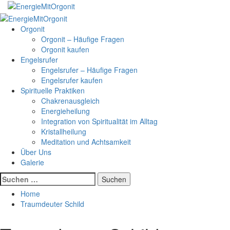
Skip
to
Primary
content
Menu
Orgonit
Orgonit – Häufige Fragen
Orgonit kaufen
Engelsrufer
Engelsrufer – Häufige Fragen
Engelsrufer kaufen
Spirituelle Praktiken
Chakrenausgleich
Energieheilung
Integration von Spiritualität im Alltag
Kristallheilung
Meditation und Achtsamkeit
Über Uns
Galerie
Suchen
nach:
Home
Traumdeuter Schild