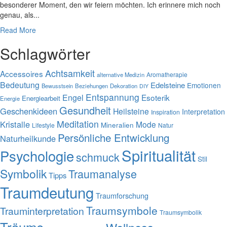
besonderer Moment, den wir feiern möchten. Ich erinnere mich noch
genau, als...
Read More
Schlagwörter
Achtsamkeit
Accessoires
Aromatherapie
alternative Medizin
Bedeutung
Edelsteine
Emotionen
Bewusstsein
Beziehungen
Dekoration
DIY
Entspannung
Engel
Esoterik
Energiearbeit
Energie
Gesundheit
Geschenkideen
Heilsteine
Interpretation
Inspiration
Meditation
Kristalle
Mode
Mineralien
Lifestyle
Natur
Persönliche Entwicklung
Naturheilkunde
Spiritualität
Psychologie
schmuck
Stil
Symbolik
Traumanalyse
Tipps
Traumdeutung
Traumforschung
Traumsymbole
Trauminterpretation
Traumsymbolik
Träume