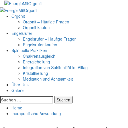
Skip
to
Primary
content
Menu
Orgonit
Orgonit – Häufige Fragen
Orgonit kaufen
Engelsrufer
Engelsrufer – Häufige Fragen
Engelsrufer kaufen
Spirituelle Praktiken
Chakrenausgleich
Energieheilung
Integration von Spiritualität im Alltag
Kristallheilung
Meditation und Achtsamkeit
Über Uns
Galerie
Suchen
nach:
Home
therapeutische Anwendung