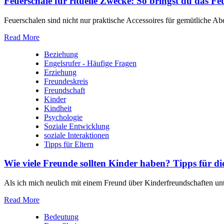
Feuerschale für rituelle Zwecke: So bringst du das Fe
Feuerschalen sind nicht nur praktische Accessoires für gemütliche Abe
Read More
Beziehung
Engelsrufer - Häufige Fragen
Erziehung
Freundeskreis
Freundschaft
Kinder
Kindheit
Psychologie
Soziale Entwicklung
soziale Interaktionen
Tipps für Eltern
Wie viele Freunde sollten Kinder haben? Tipps für di
Als‍ ich mich neulich⁣ mit einem Freund⁣ über Kinderfreundschaften ​unte
Read More
Bedeutung