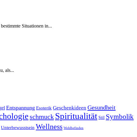
bestimmte ‌Situationen in...
, als...
Gesundheit
Entspannung
Geschenkideen
gel
Esoterik
Spiritualität
chologie
Symbolik
schmuck
Stil
Wellness
Unterbewusstsein
Wohlbefinden