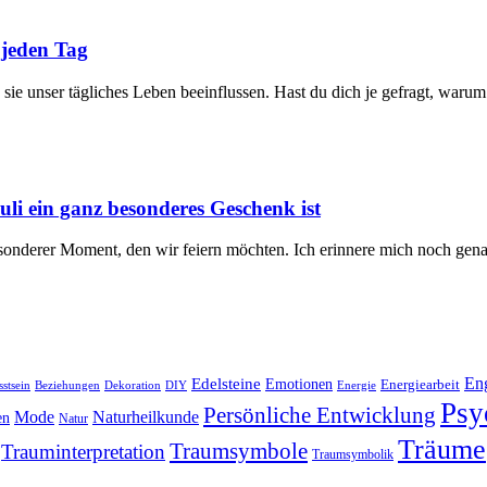
 jeden Tag
e ⁤unser ⁢tägliches Leben beeinflussen. Hast du dich je gefragt, warum 
i ein ganz besonderes Geschenk ist
esonderer Moment, den wir feiern möchten. Ich erinnere mich noch genau
Edelsteine
En
Emotionen
Energiearbeit
stsein
Beziehungen
Dekoration
Energie
DIY
Psy
Persönliche Entwicklung
Naturheilkunde
Mode
en
Natur
Träume
Traumsymbole
Trauminterpretation
Traumsymbolik