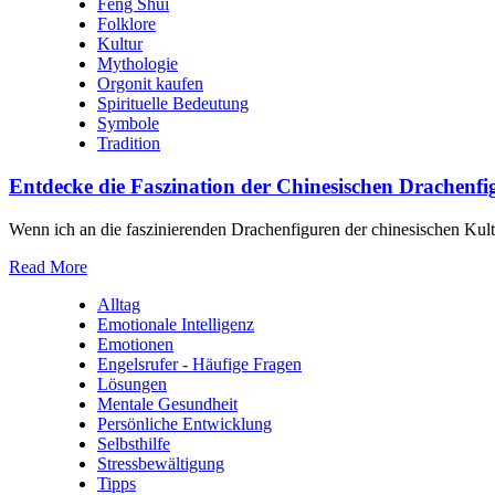
Feng Shui
Folklore
Kultur
Mythologie
Orgonit kaufen
Spirituelle Bedeutung
Symbole
Tradition
Entdecke die Faszination der Chinesischen Drachen
Wenn ich an die faszinierenden Drachenfiguren der chinesischen Kul
Read More
Alltag
Emotionale Intelligenz
Emotionen
Engelsrufer - Häufige Fragen
Lösungen
Mentale Gesundheit
Persönliche Entwicklung
Selbsthilfe
Stressbewältigung
Tipps