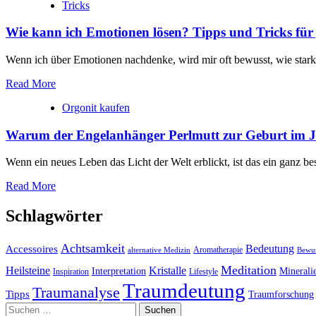
Tricks
Wie kann ich Emotionen lösen? Tipps und Tricks für
Wenn ich über Emotionen nachdenke, wird mir oft bewusst, wie stark ‍si
Read More
Orgonit kaufen
Warum der Engelanhänger Perlmutt zur Geburt im Jul
Wenn ein neues Leben das Licht der Welt erblickt, ist das ein ganz b
Read More
Schlagwörter
Achtsamkeit
Accessoires
Bedeutung
Aromatherapie
alternative Medizin
Bewus
Meditation
Kristalle
Heilsteine
Interpretation
Minerali
Inspiration
Lifestyle
Traumdeutung
Traumanalyse
Tipps
Traumforschung
Suchen