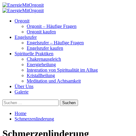
Skip
to
Primary
content
Menu
Orgonit
Orgonit – Häufige Fragen
Orgonit kaufen
Engelsrufer
Engelsrufer – Häufige Fragen
Engelsrufer kaufen
Spirituelle Praktiken
Chakrenausgleich
Energieheilung
Integration von Spiritualität im Alltag
Kristallheilung
Meditation und Achtsamkeit
Über Uns
Galerie
Suchen
nach:
Home
Schmerzenlinderung
Schmerzenlinderung