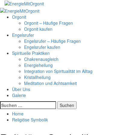
Skip
to
Primary
content
Menu
Orgonit
Orgonit – Häufige Fragen
Orgonit kaufen
Engelsrufer
Engelsrufer – Häufige Fragen
Engelsrufer kaufen
Spirituelle Praktiken
Chakrenausgleich
Energieheilung
Integration von Spiritualität im Alltag
Kristallheilung
Meditation und Achtsamkeit
Über Uns
Galerie
Suchen
nach:
Home
Religiöse Symbolik