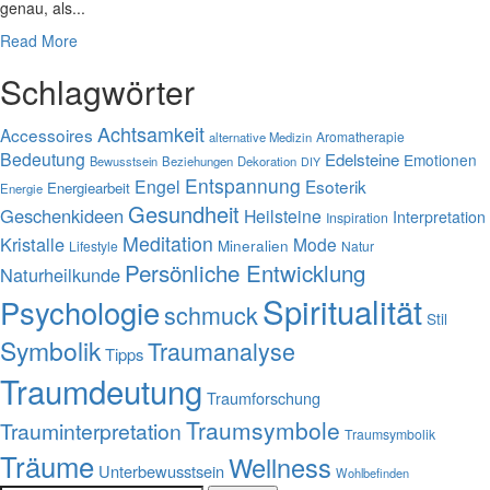
genau, als...
Read More
Schlagwörter
Achtsamkeit
Accessoires
Aromatherapie
alternative Medizin
Bedeutung
Edelsteine
Emotionen
Bewusstsein
Beziehungen
Dekoration
DIY
Entspannung
Engel
Esoterik
Energiearbeit
Energie
Gesundheit
Geschenkideen
Heilsteine
Interpretation
Inspiration
Meditation
Kristalle
Mode
Mineralien
Lifestyle
Natur
Persönliche Entwicklung
Naturheilkunde
Spiritualität
Psychologie
schmuck
Stil
Symbolik
Traumanalyse
Tipps
Traumdeutung
Traumforschung
Traumsymbole
Trauminterpretation
Traumsymbolik
Träume
Wellness
Unterbewusstsein
Wohlbefinden