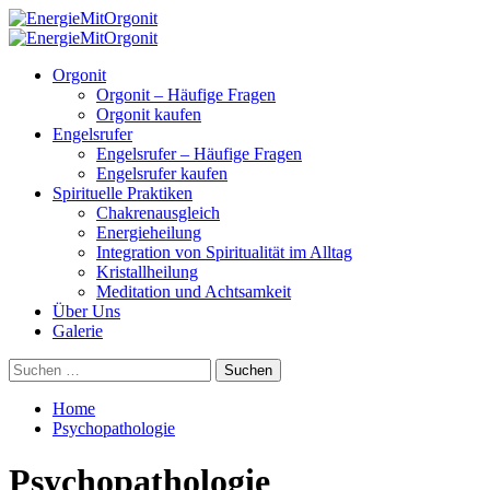
Skip
to
Primary
content
Menu
Orgonit
Orgonit – Häufige Fragen
Orgonit kaufen
Engelsrufer
Engelsrufer – Häufige Fragen
Engelsrufer kaufen
Spirituelle Praktiken
Chakrenausgleich
Energieheilung
Integration von Spiritualität im Alltag
Kristallheilung
Meditation und Achtsamkeit
Über Uns
Galerie
Suchen
nach:
Home
Psychopathologie
Psychopathologie