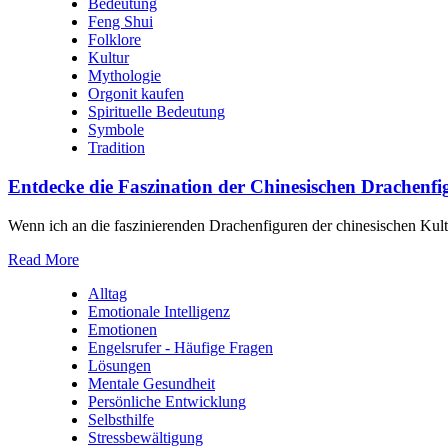
Bedeutung
Feng Shui
Folklore
Kultur
Mythologie
Orgonit kaufen
Spirituelle Bedeutung
Symbole
Tradition
Entdecke die Faszination der Chinesischen Drachen
Wenn ich an die faszinierenden Drachenfiguren der chinesischen Kul
Read More
Alltag
Emotionale Intelligenz
Emotionen
Engelsrufer - Häufige Fragen
Lösungen
Mentale Gesundheit
Persönliche Entwicklung
Selbsthilfe
Stressbewältigung