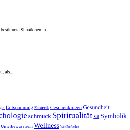
bestimmte ‌Situationen in...
, als...
Gesundheit
Entspannung
Geschenkideen
gel
Esoterik
Spiritualität
chologie
Symbolik
schmuck
Stil
Wellness
Unterbewusstsein
Wohlbefinden