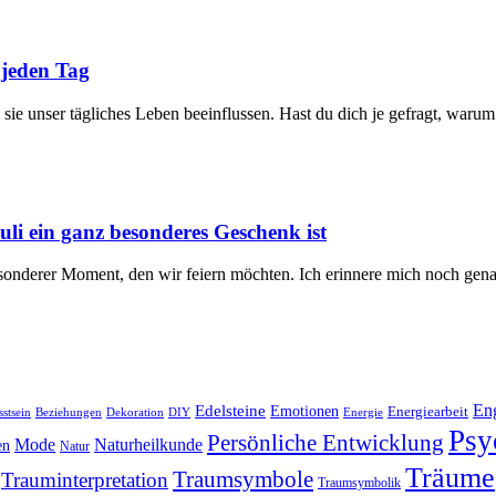
 jeden Tag
e ⁤unser ⁢tägliches Leben beeinflussen. Hast du dich je gefragt, warum 
i ein ganz besonderes Geschenk ist
esonderer Moment, den wir feiern möchten. Ich erinnere mich noch genau
Edelsteine
En
Emotionen
Energiearbeit
stsein
Beziehungen
Dekoration
Energie
DIY
Psy
Persönliche Entwicklung
Naturheilkunde
Mode
en
Natur
Träume
Traumsymbole
Trauminterpretation
Traumsymbolik