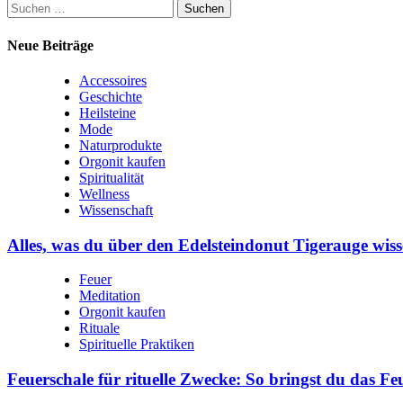
Suchen
nach:
Neue Beiträge
Accessoires
Geschichte
Heilsteine
Mode
Naturprodukte
Orgonit kaufen
Spiritualität
Wellness
Wissenschaft
Alles, was du über den Edelsteindonut Tigerauge wiss
Feuer
Meditation
Orgonit kaufen
Rituale
Spirituelle Praktiken
Feuerschale für rituelle Zwecke: So bringst du das Fe