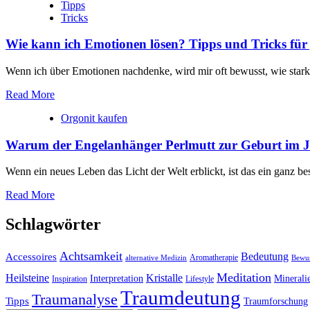
Tipps
Tricks
Wie kann ich Emotionen lösen? Tipps und Tricks für
Wenn ich über Emotionen nachdenke, wird mir oft bewusst, wie stark ‍si
Read More
Orgonit kaufen
Warum der Engelanhänger Perlmutt zur Geburt im Jul
Wenn ein neues Leben das Licht der Welt erblickt, ist das ein ganz b
Read More
Schlagwörter
Achtsamkeit
Accessoires
Bedeutung
Aromatherapie
alternative Medizin
Bewus
Meditation
Kristalle
Heilsteine
Interpretation
Minerali
Inspiration
Lifestyle
Traumdeutung
Traumanalyse
Tipps
Traumforschung