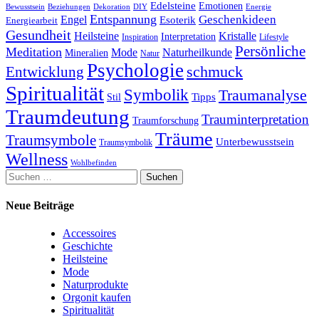
Edelsteine
Emotionen
Bewusstsein
Beziehungen
Dekoration
Energie
DIY
Entspannung
Geschenkideen
Engel
Esoterik
Energiearbeit
Gesundheit
Kristalle
Heilsteine
Interpretation
Inspiration
Lifestyle
Persönliche
Meditation
Naturheilkunde
Mode
Mineralien
Natur
Psychologie
schmuck
Entwicklung
Spiritualität
Symbolik
Traumanalyse
Tipps
Stil
Traumdeutung
Trauminterpretation
Traumforschung
Träume
Traumsymbole
Unterbewusstsein
Traumsymbolik
Wellness
Wohlbefinden
Suchen
nach:
Neue Beiträge
Accessoires
Geschichte
Heilsteine
Mode
Naturprodukte
Orgonit kaufen
Spiritualität