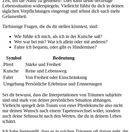
Zeit, um die Natur zu genießen? Dies kann deine derzeitige
Lebenssituation widerspiegeln. Vielleicht fühlst du dich in deinen
täglichen Verpflichtungen eingeengt und sehnst dich nach mehr
Gelassenheit.
Tiefsinnige Fragen, die du dir stellen könntest, sind:
Wie fühlte ich mich, als ich in der Kutsche saß?
Wer war bei mir? War ich allein oder mit anderen?
Fahre ich bequem, oder gibt es Hindernisse?
Symbol
Bedeutung
Pferd
Stärke und Freiheit
Kutsche
Reise und Lebensweg
Fahrt
Von Freiheit oder Einschränkung
Umgebung
Persönliche Erlebnisse und Erinnerungen
Sei dir bewusst, dass die Interpretationen von Träumen subjektiv
sind und stark von deiner persönlichen Situation abhängen.
Vielleicht spiegelt dein Traum von einer Pferdekutsche also nicht
nur deinen Wunsch nach einem Tapetenwechsel wider, sondern
auch deine Sehnsucht nach den Werten, die du in deinem Leben
schätzt.
Ich habe festgestellt, dass es in solchen Träumen oft darum geht, die