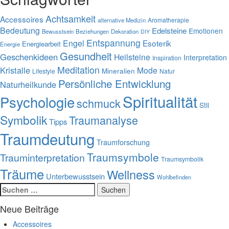
Achtsamkeit
Accessoires
Aromatherapie
alternative Medizin
Bedeutung
Edelsteine
Emotionen
Bewusstsein
Beziehungen
Dekoration
DIY
Entspannung
Engel
Esoterik
Energiearbeit
Energie
Gesundheit
Geschenkideen
Heilsteine
Interpretation
Inspiration
Meditation
Kristalle
Mode
Mineralien
Lifestyle
Natur
Persönliche Entwicklung
Naturheilkunde
Spiritualität
Psychologie
schmuck
Stil
Symbolik
Traumanalyse
Tipps
Traumdeutung
Traumforschung
Traumsymbole
Trauminterpretation
Traumsymbolik
Träume
Wellness
Unterbewusstsein
Wohlbefinden
Suchen
nach:
Neue Beiträge
Accessoires