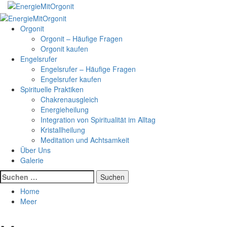
Skip
to
Primary
content
Menu
Orgonit
Orgonit – Häufige Fragen
Orgonit kaufen
Engelsrufer
Engelsrufer – Häufige Fragen
Engelsrufer kaufen
Spirituelle Praktiken
Chakrenausgleich
Energieheilung
Integration von Spiritualität im Alltag
Kristallheilung
Meditation und Achtsamkeit
Über Uns
Galerie
Suchen
nach:
Home
Meer