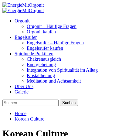
Skip
to
Primary
content
Menu
Orgonit
Orgonit – Häufige Fragen
Orgonit kaufen
Engelsrufer
Engelsrufer – Häufige Fragen
Engelsrufer kaufen
Spirituelle Praktiken
Chakrenausgleich
Energieheilung
Integration von Spiritualität im Alltag
Kristallheilung
Meditation und Achtsamkeit
Über Uns
Galerie
Suchen
nach:
Home
Korean Culture
Korean Culture