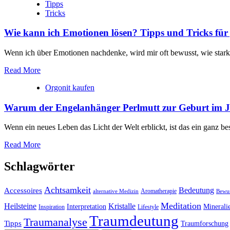
Tipps
Tricks
Wie kann ich Emotionen lösen? Tipps und Tricks für
Wenn ich über Emotionen nachdenke, wird mir oft bewusst, wie stark ‍si
Read More
Orgonit kaufen
Warum der Engelanhänger Perlmutt zur Geburt im Jul
Wenn ein neues Leben das Licht der Welt erblickt, ist das ein ganz b
Read More
Schlagwörter
Achtsamkeit
Accessoires
Bedeutung
Aromatherapie
alternative Medizin
Bewus
Meditation
Kristalle
Heilsteine
Interpretation
Minerali
Inspiration
Lifestyle
Traumdeutung
Traumanalyse
Tipps
Traumforschung