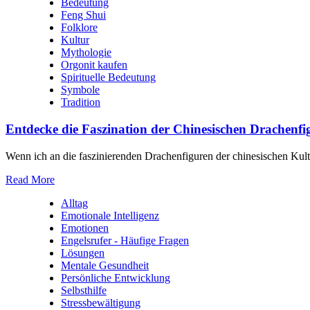
Bedeutung
Feng Shui
Folklore
Kultur
Mythologie
Orgonit kaufen
Spirituelle Bedeutung
Symbole
Tradition
Entdecke die Faszination der Chinesischen Drachen
Wenn ich an die faszinierenden Drachenfiguren der chinesischen Kul
Read More
Alltag
Emotionale Intelligenz
Emotionen
Engelsrufer - Häufige Fragen
Lösungen
Mentale Gesundheit
Persönliche Entwicklung
Selbsthilfe
Stressbewältigung