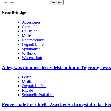
Suchen
nach:
Neue Beiträge
Accessoires
Geschichte
Heilsteine
Mode
Naturprodukte
Orgonit kaufen
Spiritualität
Wellness
Wissenschaft
Alles, was du über den Edelsteindonut Tigerauge wiss
Feuer
Meditation
Orgonit kaufen
Rituale
Spirituelle Praktiken
Feuerschale für rituelle Zwecke: So bringst du das Fe