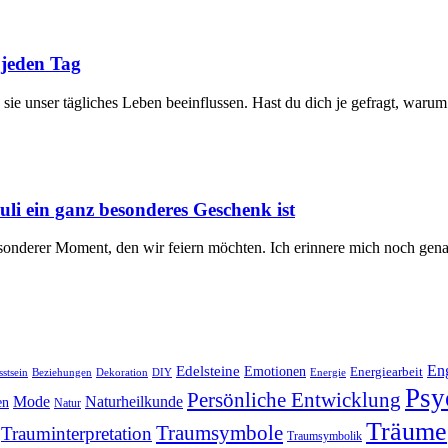
 jeden Tag
e ⁤unser ⁢tägliches Leben beeinflussen. Hast du dich je gefragt, warum 
i ein ganz besonderes Geschenk ist
esonderer Moment, den wir feiern möchten. Ich erinnere mich noch genau
Edelsteine
En
Emotionen
Energiearbeit
stsein
Beziehungen
Dekoration
Energie
DIY
Psy
Persönliche Entwicklung
Naturheilkunde
Mode
en
Natur
Träume
Traumsymbole
Trauminterpretation
Traumsymbolik