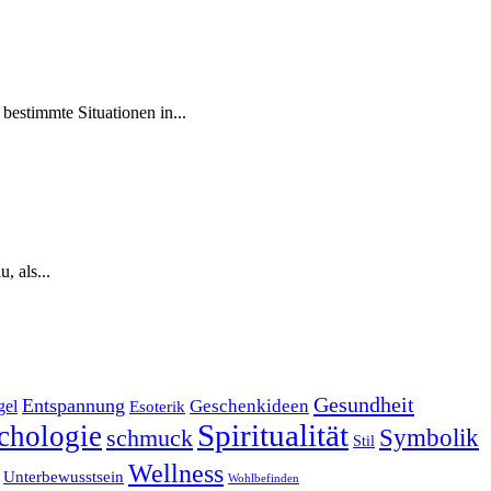
bestimmte ‌Situationen in...
, als...
Gesundheit
Entspannung
Geschenkideen
gel
Esoterik
Spiritualität
chologie
Symbolik
schmuck
Stil
Wellness
Unterbewusstsein
Wohlbefinden