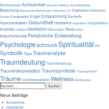
Achtsamkeit
Accessoires
Aromatherapie
alternative Medizin
Bedeutung
Edelsteine
Emotionen
Bewusstsein
Beziehungen
Dekoration
DIY
Entspannung
Engel
Esoterik
Energiearbeit
Energie
Gesundheit
Geschenkideen
Heilsteine
Interpretation
Inspiration
Meditation
Kristalle
Mode
Mineralien
Lifestyle
Natur
Persönliche Entwicklung
Naturheilkunde
Spiritualität
Psychologie
schmuck
Stil
Symbolik
Traumanalyse
Tipps
Traumdeutung
Traumforschung
Traumsymbole
Trauminterpretation
Traumsymbolik
Träume
Wellness
Unterbewusstsein
Wohlbefinden
Suchen
nach:
Neue Beiträge
Accessoires
Geschichte