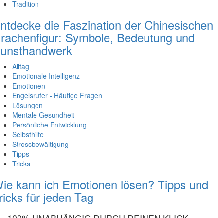
Tradition
ntdecke die Faszination der Chinesischen
rachenfigur: Symbole, Bedeutung und
unsthandwerk
Alltag
Emotionale Intelligenz
Emotionen
Engelsrufer - Häufige Fragen
Lösungen
Mentale Gesundheit
Persönliche Entwicklung
Selbsthilfe
Stressbewältigung
Tipps
Tricks
ie kann ich Emotionen lösen? Tipps und
ricks für jeden Tag
100% UNABHÄNGIG DURCH DEINEN KLICK