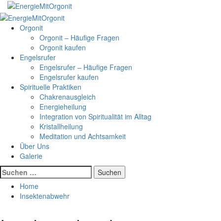
Skip
to
Primary
content
Menu
Orgonit
Orgonit – Häufige Fragen
Orgonit kaufen
Engelsrufer
Engelsrufer – Häufige Fragen
Engelsrufer kaufen
Spirituelle Praktiken
Chakrenausgleich
Energieheilung
Integration von Spiritualität im Alltag
Kristallheilung
Meditation und Achtsamkeit
Über Uns
Galerie
Suchen
nach:
Home
Insektenabwehr