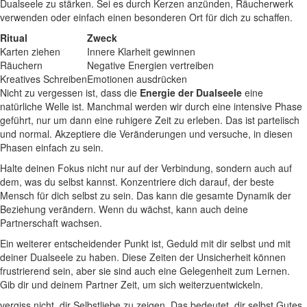
Dualseele zu stärken. Sei es durch Kerzen anzünden, Räucherwerk
verwenden oder einfach einen ‌besonderen ​Ort für dich zu schaffen.
Ritual
Zweck
Karten ziehen
Innere Klarheit gewinnen
Räuchern
Negative Energien vertreiben
Kreatives Schreiben
Emotionen‍ ausdrücken
Nicht zu vergessen ist, dass die
Energie der Dualseele
eine
natürliche Welle ist. Manchmal werden wir⁣ durch eine ‍intensive Phase
geführt, nur um dann eine ruhigere Zeit zu erleben. Das ist parteiisch
und normal. Akzeptiere die ​Veränderungen ‌und versuche, in diesen
Phasen einfach zu sein.
Halte deinen Fokus nicht nur auf der Verbindung, sondern auch auf
dem, was du selbst kannst. Konzentriere dich darauf, der ⁤beste
Mensch für dich selbst zu sein. Das kann die gesamte Dynamik der
Beziehung verändern. Wenn du wächst,⁣ kann auch deine
Partnerschaft wachsen.
Ein ⁤weiterer entscheidender Punkt ​ist, Geduld ⁤mit dir⁤ selbst und mit
deiner​ Dualseele zu ⁣haben. Diese Zeiten der Unsicherheit​ können
⁤frustrierend sein, aber sie ​sind auch eine Gelegenheit zum Lernen.
Gib dir und deinem Partner Zeit, um sich weiterzuentwickeln.
vergiss nicht, dir Selbstliebe zu zeigen. ⁣Das bedeutet, ‌dir selbst ⁢Gutes