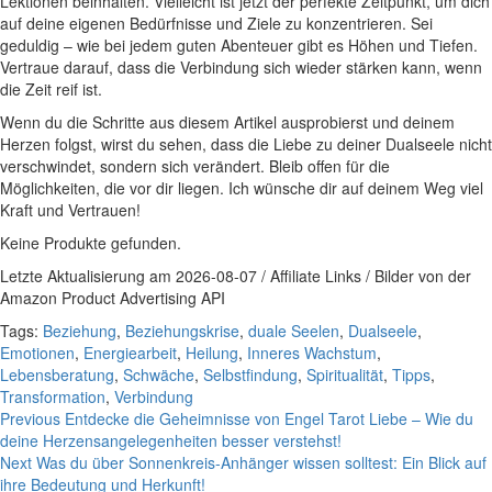
Lektionen beinhalten. Vielleicht ist jetzt der perfekte Zeitpunkt, um dich
auf deine eigenen ⁤Bedürfnisse und Ziele zu konzentrieren. Sei
geduldig ⁣– wie bei ​jedem guten Abenteuer gibt es Höhen und Tiefen.
Vertraue darauf, dass die Verbindung​ sich wieder stärken kann, wenn
die Zeit reif ist.
Wenn du die Schritte aus diesem Artikel ausprobierst und deinem
Herzen folgst, wirst du sehen, dass die Liebe zu deiner Dualseele nicht
verschwindet, ⁤sondern sich verändert. Bleib offen für die⁤
Möglichkeiten, die vor dir liegen. Ich ‍wünsche​ dir auf deinem‌ Weg viel
Kraft und Vertrauen!
Keine Produkte gefunden.
Letzte Aktualisierung am 2026-08-07 / Affiliate Links / Bilder von der
Amazon Product Advertising API
Tags:
Beziehung
,
Beziehungskrise
,
duale Seelen
,
Dualseele
,
Emotionen
,
Energiearbeit
,
Heilung
,
Inneres Wachstum
,
Lebensberatung
,
Schwäche
,
Selbstfindung
,
Spiritualität
,
Tipps
,
Transformation
,
Verbindung
Continue
Previous
Entdecke die Geheimnisse von Engel Tarot Liebe – Wie du
deine Herzensangelegenheiten besser verstehst!
Reading
Next
Was du über Sonnenkreis-Anhänger wissen solltest: Ein Blick auf
ihre Bedeutung und Herkunft!