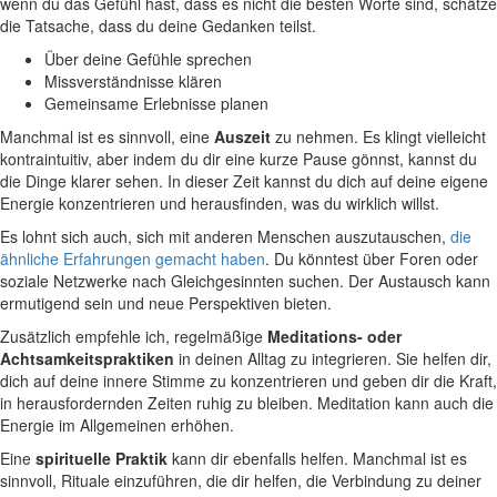
wenn ⁤du das Gefühl hast, dass es nicht die besten Worte sind, schätze
die Tatsache, dass du deine Gedanken teilst.
Über ⁤deine⁣ Gefühle sprechen
Missverständnisse klären
Gemeinsame⁣ Erlebnisse planen
Manchmal ist es sinnvoll, eine
Auszeit
zu nehmen. Es klingt vielleicht
kontraintuitiv, aber indem du⁢ dir eine kurze Pause gönnst,‌ kannst du​
die Dinge klarer sehen. ‌In dieser Zeit kannst du dich auf deine​ eigene
Energie konzentrieren und herausfinden, was du‍ wirklich willst.
Es lohnt sich auch, sich mit anderen Menschen auszutauschen,
die
ähnliche Erfahrungen gemacht haben
. Du könntest über Foren oder
soziale Netzwerke nach Gleichgesinnten suchen. Der Austausch kann
ermutigend sein und neue Perspektiven bieten.
Zusätzlich empfehle​ ich, regelmäßige
Meditations-​ oder
Achtsamkeitspraktiken
in deinen Alltag zu integrieren. Sie helfen dir,
dich auf deine innere Stimme zu konzentrieren⁢ und geben dir die Kraft,
in herausfordernden Zeiten ruhig zu bleiben. Meditation kann auch die
Energie im ⁢Allgemeinen erhöhen.
Eine
spirituelle Praktik
kann⁤ dir ebenfalls helfen. Manchmal ist es
sinnvoll, Rituale einzuführen, die dir helfen, die Verbindung zu deiner