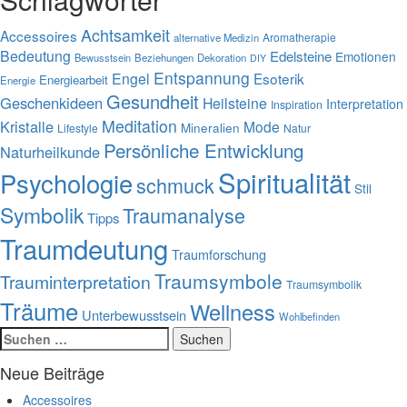
Achtsamkeit
Accessoires
Aromatherapie
alternative Medizin
Bedeutung
Edelsteine
Emotionen
Bewusstsein
Beziehungen
Dekoration
DIY
Entspannung
Engel
Esoterik
Energiearbeit
Energie
Gesundheit
Geschenkideen
Heilsteine
Interpretation
Inspiration
Meditation
Kristalle
Mode
Mineralien
Lifestyle
Natur
Persönliche Entwicklung
Naturheilkunde
Spiritualität
Psychologie
schmuck
Stil
Symbolik
Traumanalyse
Tipps
Traumdeutung
Traumforschung
Traumsymbole
Trauminterpretation
Traumsymbolik
Träume
Wellness
Unterbewusstsein
Wohlbefinden
Suchen
nach:
Neue Beiträge
Accessoires