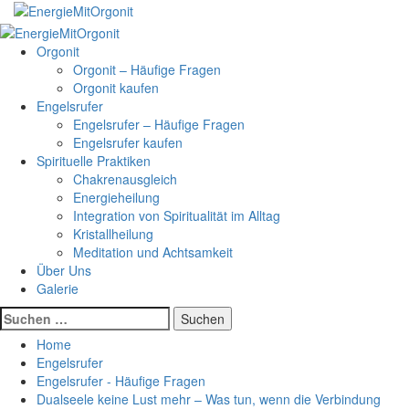
Skip
to
Primary
content
Menu
Orgonit
Orgonit – Häufige Fragen
Orgonit kaufen
Engelsrufer
Engelsrufer – Häufige Fragen
Engelsrufer kaufen
Spirituelle Praktiken
Chakrenausgleich
Energieheilung
Integration von Spiritualität im Alltag
Kristallheilung
Meditation und Achtsamkeit
Über Uns
Galerie
Suchen
nach:
Home
Engelsrufer
Engelsrufer - Häufige Fragen
Dualseele keine Lust mehr – Was tun, wenn die Verbindung