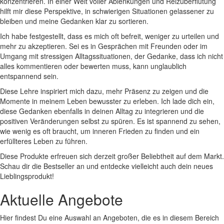
‌konzentrieren. In einer Welt voller⁣ Ablenkungen und⁤ Reizüberflutung
hilft mir diese Perspektive, in schwierigen​ Situationen gelassener zu
⁤bleiben und meine Gedanken klar zu sortieren.
Ich habe festgestellt, dass es‌ mich oft befreit, weniger zu urteilen und
mehr zu⁣ akzeptieren. Sei es in Gesprächen mit Freunden oder im⁣
Umgang mit⁢ stressigen Alltagssituationen, der ⁣Gedanke, dass ich nicht
alles kommentieren oder bewerten muss, kann ​unglaublich
entspannend⁣ sein. ⁢
Diese Lehre inspiriert mich‍ dazu, mehr Präsenz zu zeigen und die
Momente in⁤ meinem Leben‌ bewusster zu‌ erleben. Ich lade dich ein,
diese ⁤Gedanken ebenfalls in deinen Alltag zu integrieren und die​
positiven Veränderungen ⁣selbst zu spüren. Es ist spannend​ zu sehen,
wie wenig es oft braucht, um inneren Frieden zu finden und ein
erfüllteres Leben zu führen.
Diese Produkte erfreuen sich​ derzeit großer Beliebtheit auf dem Markt.
Schau dir die Bestseller an und entdecke ⁢vielleicht auch dein neues
Lieblingsprodukt!
Aktuelle Angebote
Hier findest Du eine Auswahl an Angeboten, die es in diesem Bereich