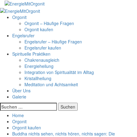
Skip
to
Primary
content
Menu
Orgonit
Orgonit – Häufige Fragen
Orgonit kaufen
Engelsrufer
Engelsrufer – Häufige Fragen
Engelsrufer kaufen
Spirituelle Praktiken
Chakrenausgleich
Energieheilung
Integration von Spiritualität im Alltag
Kristallheilung
Meditation und Achtsamkeit
Über Uns
Galerie
Suchen
nach:
Home
Orgonit
Orgonit kaufen
Buddha nichts sehen, nichts hören, nichts sagen: Die