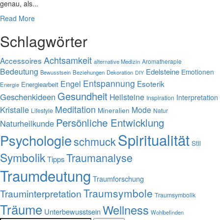
genau, als...
Read More
Schlagwörter
Achtsamkeit
Accessoires
Aromatherapie
alternative Medizin
Bedeutung
Edelsteine
Emotionen
Bewusstsein
Beziehungen
Dekoration
DIY
Entspannung
Engel
Esoterik
Energiearbeit
Energie
Gesundheit
Geschenkideen
Heilsteine
Interpretation
Inspiration
Meditation
Kristalle
Mode
Mineralien
Lifestyle
Natur
Persönliche Entwicklung
Naturheilkunde
Spiritualität
Psychologie
schmuck
Stil
Symbolik
Traumanalyse
Tipps
Traumdeutung
Traumforschung
Traumsymbole
Trauminterpretation
Traumsymbolik
Träume
Wellness
Unterbewusstsein
Wohlbefinden