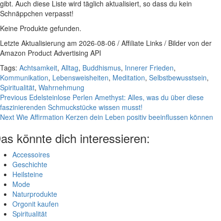
gibt. Auch diese Liste wird täglich aktualisiert, so dass du kein
Schnäppchen verpasst!
Keine Produkte gefunden.
Letzte Aktualisierung am 2026-08-06 / Affiliate Links / Bilder von der
Amazon Product Advertising API
Tags:
Achtsamkeit
,
Alltag
,
Buddhismus
,
Innerer Frieden
,
Kommunikation
,
Lebensweisheiten
,
Meditation
,
Selbstbewusstsein
,
Spiritualität
,
Wahrnehmung
Continue
Previous
Edelsteinlose Perlen Amethyst: Alles, was du über diese
faszinierenden Schmuckstücke wissen musst!
Reading
Next
Wie Affirmation Kerzen dein Leben positiv beeinflussen können
as könnte dich interessieren:
Accessoires
Geschichte
Heilsteine
Mode
Naturprodukte
Orgonit kaufen
Spiritualität