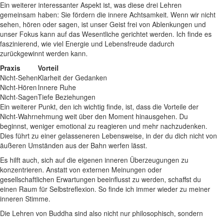
Ein weiterer interessanter​ Aspekt ⁣ist, was diese drei Lehren⁣
gemeinsam haben: Sie fördern ‍die innere Achtsamkeit. Wenn wir nicht
sehen,‍ hören oder sagen, ist ‍unser Geist frei von Ablenkungen und
unser Fokus kann auf ⁢das Wesentliche gerichtet werden. Ich finde⁣ es
faszinierend, wie ⁤viel Energie ‌und Lebensfreude dadurch‍
zurückgewinnt werden kann.
Praxis
Vorteil
Nicht-Sehen
Klarheit der Gedanken
Nicht-Hören
Innere Ruhe
Nicht-Sagen
Tiefe Beziehungen
Ein weiterer Punkt, den ich wichtig ‍finde, ist, dass die Vorteile der
Nicht-Wahrnehmung weit über den Moment hinausgehen. Du
beginnst,⁤ weniger emotional zu⁤ reagieren und mehr‍ nachzudenken.
Dies führt zu einer gelasseneren Lebensweise, in ‍der⁣ du dich nicht von
äußeren Umständen aus der Bahn werfen lässt.
Es hilft auch, sich auf die eigenen ⁤inneren Überzeugungen zu
konzentrieren. Anstatt von externen ‍Meinungen oder
gesellschaftlichen Erwartungen beeinflusst zu werden, schaffst du
einen Raum für Selbstreflexion. So finde ich immer wieder⁢ zu ‌meiner
inneren Stimme.
Die Lehren​ von Buddha sind also nicht nur philosophisch, ⁤sondern