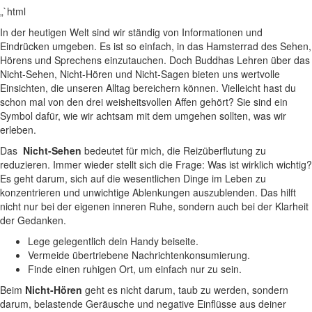
„`html
In der heutigen Welt sind wir ständig von Informationen und
Eindrücken umgeben. Es ist⁤ so ⁢einfach, in das‌ Hamsterrad des Sehen,
Hörens und Sprechens‍ einzutauchen.⁣ Doch‌ Buddhas Lehren über das
Nicht-Sehen, Nicht-Hören und⁢ Nicht-Sagen bieten⁣ uns wertvolle
⁣Einsichten, die unseren Alltag bereichern können. Vielleicht hast du
schon mal von den drei weisheitsvollen Affen gehört?⁢ Sie sind ein
Symbol dafür,‌ wie wir achtsam mit dem umgehen sollten,​ was wir
erleben.
Das ⁤
Nicht-Sehen
bedeutet für mich, die Reizüberflutung‍ zu
reduzieren. Immer ⁤wieder ⁤stellt sich die Frage: Was ist ‍wirklich wichtig?
Es geht darum, sich⁣ auf die wesentlichen Dinge⁣ im⁤ Leben zu
konzentrieren und unwichtige Ablenkungen⁤ auszublenden. Das hilft
nicht nur ⁢bei der​ eigenen⁤ inneren ⁢Ruhe, sondern auch​ bei der Klarheit
⁤der Gedanken.
Lege gelegentlich dein Handy ⁢beiseite.
Vermeide übertriebene Nachrichtenkonsumierung.
Finde einen ⁤ruhigen Ort, um einfach nur zu sein.
Beim
Nicht-Hören
geht es ⁢nicht darum, taub zu werden, sondern
darum, ⁣belastende Geräusche und negative Einflüsse aus deiner