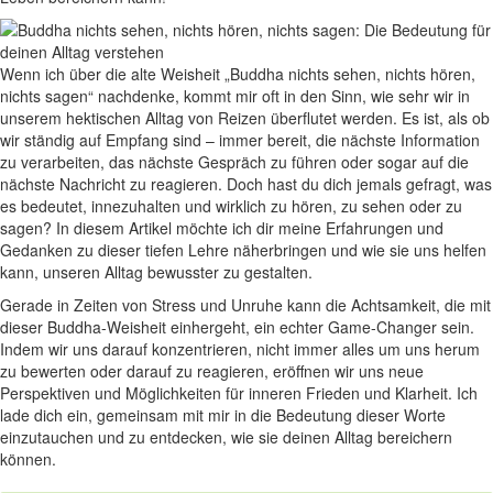
Wenn ich⁢ über die alte⁣ Weisheit „Buddha‌ nichts sehen, nichts hören,‍
nichts sagen“ nachdenke, kommt mir ‌oft in den Sinn, wie sehr wir in
unserem hektischen​ Alltag von Reizen überflutet werden. Es ist, als ob
​wir ⁢ständig auf Empfang sind – immer bereit, die nächste⁣ Information
zu verarbeiten, das ⁤nächste Gespräch zu führen oder sogar auf die
nächste Nachricht zu reagieren. Doch hast du dich jemals gefragt, was
es bedeutet, innezuhalten und wirklich zu ⁤hören, zu sehen oder⁣ zu
sagen? In diesem Artikel möchte ich ⁤dir meine Erfahrungen und
Gedanken zu dieser tiefen Lehre näherbringen und wie‌ sie uns helfen
kann,⁤ unseren Alltag bewusster zu gestalten.
Gerade in ​Zeiten von Stress ⁢und ‌Unruhe kann die Achtsamkeit, die ​mit
dieser Buddha-Weisheit einhergeht, ein echter Game-Changer ‍sein.
Indem wir uns darauf konzentrieren,​ nicht immer alles um uns herum
zu⁣ bewerten oder darauf zu reagieren, eröffnen wir uns neue
Perspektiven und Möglichkeiten ‍für⁣ inneren⁤ Frieden und Klarheit. Ich
lade dich ein, gemeinsam mit mir in die Bedeutung dieser Worte
einzutauchen und zu⁤ entdecken, wie sie deinen Alltag bereichern
können.