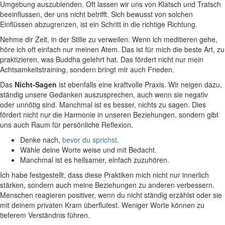
Umgebung auszublenden. Oft lassen wir uns von Klatsch und Tratsch
beeinflussen, der uns nicht betrifft. Sich bewusst von ‌solchen
Einflüssen abzugrenzen, ist ein ‌Schritt in die richtige Richtung.
Nehme dir Zeit, in der Stille zu verweilen. Wenn ich meditieren⁤ gehe,
höre ​ich‍ oft einfach nur meinen Atem. Das ist ⁤für mich die beste Art, zu
praktizieren, was Buddha gelehrt hat. Das fördert nicht nur mein‌
Achtsamkeitstraining,​ sondern bringt mir auch Frieden.
Das
Nicht-Sagen
ist ebenfalls eine ⁢kraftvolle Praxis. Wir neigen‌ dazu,
‍ständig unsere Gedanken⁢ auszusprechen, auch wenn sie negativ
‍oder unnötig sind. Manchmal ‍ist ‌es besser, nichts zu sagen. Dies
fördert nicht nur die Harmonie in unseren Beziehungen, sondern gibt
uns auch⁣ Raum für⁢ persönliche Reflexion.
Denke ⁢nach,
bevor du sprichst
.
Wähle deine Worte weise und mit Bedacht.
Manchmal ist es heilsamer, einfach zuzuhören.
Ich‍ habe festgestellt, dass diese Praktiken mich nicht nur‌ innerlich
stärken, sondern auch meine Beziehungen zu anderen verbessern.
Menschen reagieren ⁣positiver, wenn du nicht ständig erzählst oder sie
mit⁢ deinem privaten Kram überflutest.⁤ Weniger Worte können ‍zu
tieferem ‍Verständnis führen.