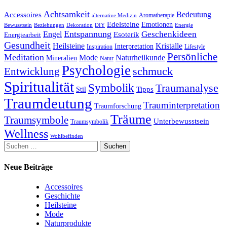
Achtsamkeit
Accessoires
Bedeutung
Aromatherapie
alternative Medizin
Edelsteine
Emotionen
Bewusstsein
Beziehungen
Dekoration
Energie
DIY
Entspannung
Geschenkideen
Engel
Esoterik
Energiearbeit
Gesundheit
Kristalle
Heilsteine
Interpretation
Inspiration
Lifestyle
Persönliche
Meditation
Naturheilkunde
Mode
Mineralien
Natur
Psychologie
schmuck
Entwicklung
Spiritualität
Symbolik
Traumanalyse
Tipps
Stil
Traumdeutung
Trauminterpretation
Traumforschung
Träume
Traumsymbole
Unterbewusstsein
Traumsymbolik
Wellness
Wohlbefinden
Suchen
nach:
Neue Beiträge
Accessoires
Geschichte
Heilsteine
Mode
Naturprodukte