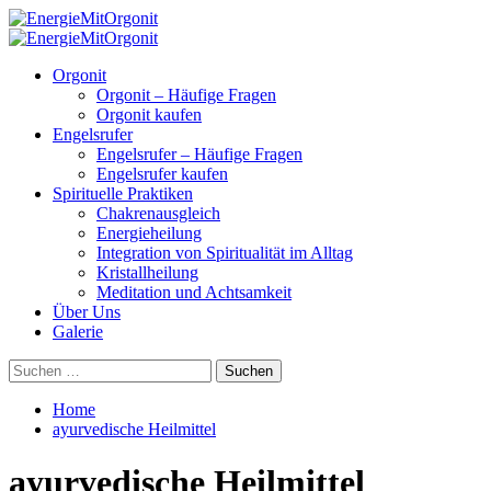
Skip
to
Primary
content
Menu
Orgonit
Orgonit – Häufige Fragen
Orgonit kaufen
Engelsrufer
Engelsrufer – Häufige Fragen
Engelsrufer kaufen
Spirituelle Praktiken
Chakrenausgleich
Energieheilung
Integration von Spiritualität im Alltag
Kristallheilung
Meditation und Achtsamkeit
Über Uns
Galerie
Suchen
nach:
Home
ayurvedische Heilmittel
ayurvedische Heilmittel