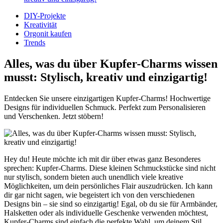
DIY-Projekte
Kreativität
Orgonit kaufen
Trends
Alles, was du über Kupfer-Charms wissen
musst: Stylisch, kreativ und einzigartig!
Entdecken Sie unsere einzigartigen Kupfer-Charms! Hochwertige
Designs für individuellen Schmuck. Perfekt zum Personalisieren
und Verschenken. Jetzt stöbern!
Hey du!⁢ Heute möchte​ ich mit dir über etwas ganz Besonderes
sprechen: Kupfer-Charms. Diese ‍kleinen Schmuckstücke​ sind nicht
nur​ stylisch,⁣ sondern bieten auch unendlich ​viele kreative‍
Möglichkeiten, um dein persönliches Flair‌ auszudrücken. Ich kann
dir gar nicht sagen, wie begeistert⁣ ich​ von⁤ den⁤ verschiedenen
Designs bin – sie sind‌ so einzigartig! Egal, ⁢ob du sie für Armbänder,‍
Halsketten oder als individuelle Geschenke ⁤verwenden möchtest, ​
Kupfer-Charms sind einfach die‍ perfekte⁤ Wahl, um deinem Stil