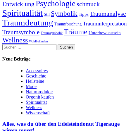
Psychologie
schmuck
Entwicklung
Spiritualität
Symbolik
Traumanalyse
Tipps
Stil
Traumdeutung
Trauminterpretation
Traumforschung
Träume
Traumsymbole
Unterbewusstsein
Traumsymbolik
Wellness
Wohlbefinden
Suchen
nach:
Neue Beiträge
Accessoires
Geschichte
Heilsteine
Mode
Naturprodukte
Orgonit kaufen
Spiritualität
Wellness
Wissenschaft
Alles, was du über den Edelsteindonut Tigerauge
wissen musst!