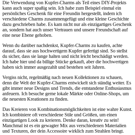
Die Verwendung von‌ Kupfer-Charms als‌ Teil eines ⁤DIY-Projekts
kann auch super ⁢spaßig ​sein. ​Ich habe zum Beispiel⁤ einmal ein
persönliches ⁢Geschenk für eine Freundin hergestellt, indem ich⁤
verschiedene Charms zusammengefügt ​und eine kleine Geschichte
dazu geschrieben habe. Es kam ⁣nicht⁢ nur als einzigartiges Geschenk
an, ​sondern hat auch ⁢unser Vertrauen und unsere Freundschaft ‌auf
eine neue Ebene gehoben.
Wenn du darüber nachdenkst, Kupfer-Charms zu⁤ kaufen, achte
darauf, dass sie aus‍ hochwertigem Kupfer gefertigt⁢ sind. So stellst‍
du ‍sicher,‌ dass ​sie lange halten‌ und nicht leicht beschädigt ⁤werden.
‌Ich habe ⁤hier und da ​billige Stücke gekauft, aber die⁢ hochwertigen
⁢haben ⁣sich immer‌ ausgezahlt und bestehen seit Jahren.
Vergiss nicht, regelmäßig nach neuen Kollektionen zu schauen,
denn die Welt der Kupfer-Charms entwickelt sich ständig weiter. ⁣Es
gibt‌ immer neue⁤ Designs und Trends,⁤ die ‌entstandene⁤ Enthusiasmus
anfeuern. Ich besuche gerne lokale Märkte‍ oder⁢ Online-Shops, um‌
die neuesten Kreationen⁢ zu finden.
Das ​Kreieren von Kombinationsmöglichkeiten ⁤ist eine wahre Kunst.
Ich‌ kombiniere oft⁣ verschiedene⁣ Stile und Größen, um einen
einzigartigen ⁣Look zu ⁢kreieren. Denke daran, kreativ zu sein!
Manchmal ist es ein​ gewagter Mix aus ‍verschiedenen Materialien
und Texturen, der ‌dein Accessoire wirklich zum Strahlen bringt.