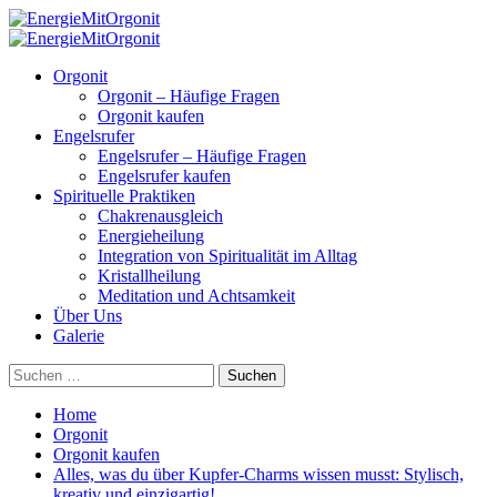
Skip
to
Primary
content
Menu
Orgonit
Orgonit – Häufige Fragen
Orgonit kaufen
Engelsrufer
Engelsrufer – Häufige Fragen
Engelsrufer kaufen
Spirituelle Praktiken
Chakrenausgleich
Energieheilung
Integration von Spiritualität im Alltag
Kristallheilung
Meditation und Achtsamkeit
Über Uns
Galerie
Suchen
nach:
Home
Orgonit
Orgonit kaufen
Alles, was du über Kupfer-Charms wissen musst: Stylisch,
kreativ und einzigartig!