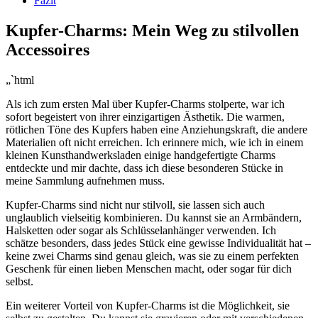
Fazit
Kupfer-Charms: Mein Weg​ zu stilvollen
Accessoires
„`html
Als ⁢ich zum ersten Mal über Kupfer-Charms ⁣stolperte, war ich
sofort begeistert von ihrer einzigartigen Ästhetik. Die warmen,
rötlichen⁤ Töne des Kupfers haben eine Anziehungskraft, die andere⁢
Materialien oft nicht ​erreichen. Ich erinnere mich, wie ich in‌ einem
kleinen Kunsthandwerksladen einige ‍handgefertigte Charms
entdeckte und mir ‌dachte, dass ich diese ⁤besonderen Stücke ​in
meine Sammlung aufnehmen‌ muss.
Kupfer-Charms sind nicht nur stilvoll, sie⁤ lassen sich auch
unglaublich​ vielseitig kombinieren. Du kannst sie an Armbändern,
‍Halsketten oder sogar als Schlüsselanhänger⁢ verwenden. Ich
schätze besonders, dass jedes Stück eine gewisse Individualität⁢ hat –
‌keine‍ zwei Charms sind genau gleich, ⁤was sie zu einem ‍perfekten
Geschenk für einen ⁢lieben ‌Menschen macht, oder sogar für dich
selbst.
Ein weiterer Vorteil von Kupfer-Charms ist die⁣ Möglichkeit, sie