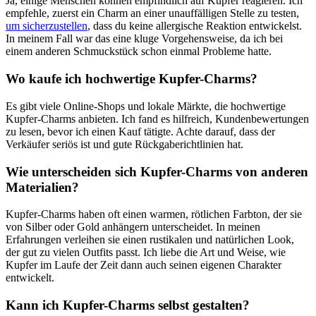
Ja, einige Menschen können​ empfindlich auf Kupfer reagieren. Ich
empfehle, zuerst ein Charm an einer unauffälligen Stelle ‍zu testen,
um sicherzustellen
, dass du keine allergische Reaktion entwickelst.‍
In meinem ⁢Fall ‍war das eine kluge⁤ Vorgehensweise, ⁤da ich⁤ bei
einem anderen Schmuckstück schon einmal ⁣Probleme hatte.
Wo kaufe ich hochwertige ​Kupfer-Charms?
Es ‌gibt ‍viele Online-Shops und lokale⁢ Märkte, die hochwertige
⁢Kupfer-Charms anbieten. Ich fand es hilfreich, Kundenbewertungen‌
zu ⁣lesen, ‍bevor⁤ ich einen Kauf tätigte. Achte‌ darauf, dass der
Verkäufer seriös ⁢ist und ‌gute Rückgaberichtlinien hat.
Wie unterscheiden sich Kupfer-Charms von anderen
Materialien?
Kupfer-Charms haben oft einen‍ warmen, rötlichen‍ Farbton, der sie
von Silber ‌oder ⁢Gold anhängern unterscheidet. In meinen
Erfahrungen verleihen sie einen‌ rustikalen und⁢ natürlichen ‌Look,
der⁤ gut zu ‌vielen ​Outfits passt.​ Ich liebe die Art und Weise, wie
Kupfer‍ im Laufe der Zeit dann auch seinen eigenen Charakter
entwickelt.
Kann⁢ ich Kupfer-Charms selbst gestalten?