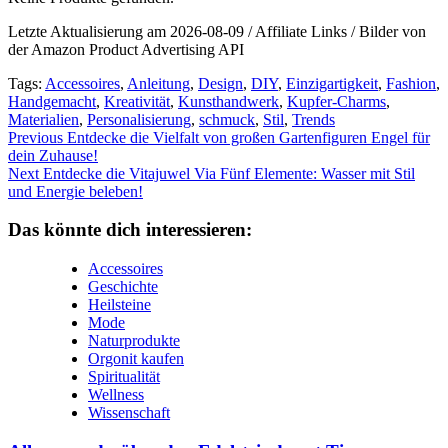
Letzte Aktualisierung am 2026-08-09 / Affiliate Links / Bilder von
der Amazon Product Advertising API
Tags:
Accessoires
,
Anleitung
,
Design
,
DIY
,
Einzigartigkeit
,
Fashion
,
Handgemacht
,
Kreativität
,
Kunsthandwerk
,
Kupfer-Charms
,
Materialien
,
Personalisierung
,
schmuck
,
Stil
,
Trends
Continue
Previous
Entdecke die Vielfalt von großen Gartenfiguren Engel für
dein Zuhause!
Reading
Next
Entdecke die Vitajuwel Via Fünf Elemente: Wasser mit Stil
und Energie beleben!
Das könnte dich interessieren:
Accessoires
Geschichte
Heilsteine
Mode
Naturprodukte
Orgonit kaufen
Spiritualität
Wellness
Wissenschaft