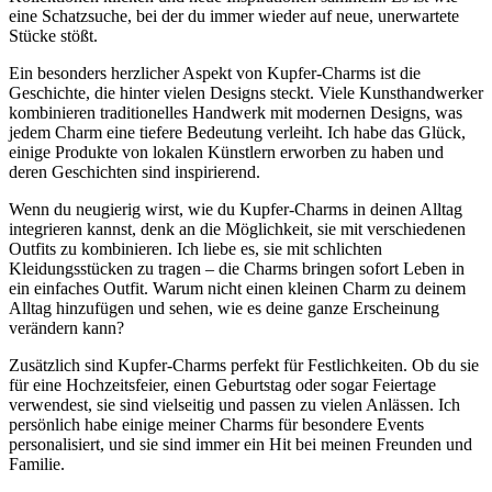
eine Schatzsuche, bei der du immer ⁤wieder auf neue, unerwartete
Stücke stößt.
Ein besonders ⁢herzlicher⁣ Aspekt von Kupfer-Charms ist⁢ die
Geschichte, die hinter vielen Designs ⁣steckt. Viele​ Kunsthandwerker
kombinieren traditionelles Handwerk ‌mit modernen Designs,​ was
⁣jedem​ Charm eine tiefere Bedeutung verleiht.‍ Ich habe das Glück,
einige Produkte​ von lokalen Künstlern erworben zu haben und
deren Geschichten sind inspirierend.
Wenn⁣ du​ neugierig wirst, wie du Kupfer-Charms⁣ in deinen ⁣Alltag
integrieren kannst, denk an die‍ Möglichkeit,‌ sie mit‍ verschiedenen
Outfits zu kombinieren. Ich ⁤liebe es, sie mit schlichten
Kleidungsstücken ‍zu ⁢tragen – die Charms bringen⁤ sofort Leben ⁣in
ein einfaches Outfit. Warum​ nicht einen kleinen Charm zu deinem
Alltag ​hinzufügen und sehen, wie⁢ es deine ganze Erscheinung‌
verändern kann?
Zusätzlich sind Kupfer-Charms perfekt⁣ für Festlichkeiten. Ob⁤ du ⁤sie
für eine‌ Hochzeitsfeier, einen ​Geburtstag⁤ oder sogar Feiertage
verwendest, ‍sie sind‍ vielseitig und passen zu vielen Anlässen. Ich
persönlich habe einige ⁣meiner Charms‍ für besondere Events
personalisiert, und sie sind immer ⁣ein Hit‍ bei meinen Freunden und
Familie.