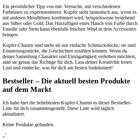
Ein persönlicher⁣ Tipp⁤ von mir: Versuche, mit verschiedenen
Farbtönen‌ zu ​experimentieren. Kupfer ‍sieht fantastisch aus,⁣ wenn es
​mit anderen Metalltönen kombiniert wird, beispielsweise bestehend
aus Silber⁢ oder⁣ Gold. Das Hinzufügen eines ⁣Hauch von‍ Farbe durch
Emaille oder Stein kann ‍ebenfalls frischen Wind in ‍dein Accessoires
bringen.
Kupfer-Charms sind⁢ mehr als nur einfache Schmuckstücke; sie sind
Erinnerungsstücke, die Geschichten⁢ erzählen können.​ Wenn du
deiner ​Sammlung Charakter und Einzigartigkeit verleihen möchtest,
sind‌ sie genau das Richtige für dich. Lass deiner Kreativität freien
Lauf und entdecke,​ was für dich am ⁣besten funktioniert!
Bestseller – Die aktuell ⁤besten Produkte
auf dem Markt
Ich‍ habe hier die beliebtesten Kupfer-Charms​ in dieser⁤ Bestseller-
Liste⁢ für dich zusammengestellt. ⁢Diese Liste⁢ wird⁣ täglich
aktualisiert.
Keine Produkte gefunden.
„`