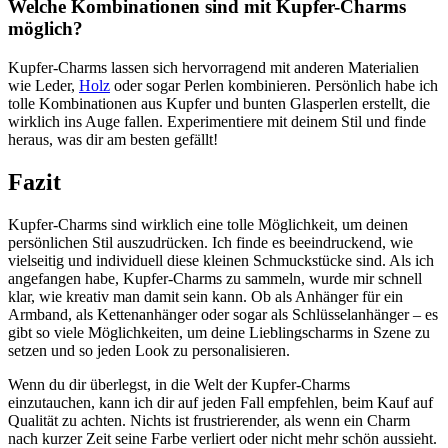
Welche ​Kombinationen sind mit​ Kupfer-Charms​
möglich?
Kupfer-Charms lassen sich hervorragend mit anderen Materialien
wie Leder, ‌
Holz
oder sogar Perlen kombinieren. Persönlich⁤ habe ich
tolle Kombinationen aus ​Kupfer ‍und‌ bunten Glasperlen ⁤erstellt, die
wirklich ins Auge fallen. Experimentiere mit ‌deinem Stil und finde
heraus, was dir⁤ am besten⁣ gefällt!
Fazit
Kupfer-Charms ⁤sind wirklich eine⁤ tolle ‌Möglichkeit, um deinen
persönlichen Stil auszudrücken. Ich finde es beeindruckend, wie‍
vielseitig und individuell diese kleinen Schmuckstücke sind. Als ich
angefangen ​habe, Kupfer-Charms zu sammeln, wurde mir schnell
klar, wie kreativ man damit ‍sein kann. Ob als Anhänger für ein
Armband,⁢ als Kettenanhänger oder sogar als Schlüsselanhänger – es
gibt so viele Möglichkeiten, um deine​ Lieblingscharms in Szene‍ zu
setzen und so jeden Look‍ zu personalisieren.
Wenn du dir ⁤überlegst, in die Welt der‌ Kupfer-Charms
⁣einzutauchen, kann ich ⁤dir⁤ auf jeden Fall empfehlen, beim ⁤Kauf auf
Qualität zu achten. ‍Nichts ist‍ frustrierender, als wenn ein Charm
nach kurzer ‌Zeit seine Farbe verliert oder nicht mehr schön ⁤aussieht.