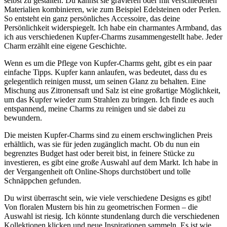
‍selbst zu⁣ gestalten. Du kannst sie gravieren oder ⁢mit verschiedenen
⁤Materialien kombinieren, wie‍ zum Beispiel⁢ Edelsteinen oder Perlen.
So entsteht ein ⁣ganz persönliches Accessoire, ​das deine⁤
Persönlichkeit widerspiegelt. Ich habe ein charmantes Armband, das
ich aus verschiedenen Kupfer-Charms zusammengestellt habe. Jeder
Charm⁢ erzählt eine eigene Geschichte.
Wenn ⁢es um die Pflege von Kupfer-Charms geht, gibt es ein paar
einfache Tipps. Kupfer kann anlaufen, was bedeutet, dass du es
gelegentlich reinigen ‍musst, ⁤um seinen Glanz zu behalten. Eine
Mischung aus Zitronensaft und Salz⁣ ist eine⁤ großartige Möglichkeit,
um das Kupfer wieder zum Strahlen zu bringen.‍ Ich finde es⁣ auch
entspannend, meine‌ Charms zu reinigen und sie dabei zu
bewundern.
Die meisten Kupfer-Charms ⁢sind zu einem erschwinglichen Preis
erhältlich, was‍ sie für⁣ jeden zugänglich ​macht. Ob du nun​ ein
begrenztes Budget ⁣hast oder bereit bist, in feinere Stücke zu
investieren, es gibt eine ‌große ⁢Auswahl auf​ dem Markt.‌ Ich habe ‍in
der Vergangenheit oft Online-Shops ⁢durchstöbert und tolle​
Schnäppchen ‌gefunden.
Du ‍wirst ⁢überrascht sein, wie viele verschiedene Designs es gibt!
Von⁤ floralen Mustern bis‍ hin zu geometrischen Formen – ‌die
Auswahl ​ist riesig. Ich ⁣könnte stundenlang durch die verschiedenen
Kollektionen klicken‌ und neue Inspirationen sammeln. Es ist wie