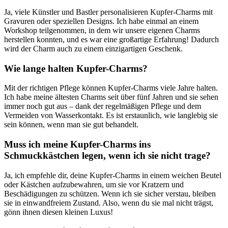
Ja, viele Künstler und Bastler personalisieren Kupfer-Charms mit‍
Gravuren oder speziellen Designs. Ich habe einmal an einem
Workshop teilgenommen, ​in dem​ wir unsere eigenen Charms
herstellen konnten, und es⁣ war ⁢eine großartige⁣ Erfahrung! Dadurch
‍wird‍ der Charm auch zu einem einzigartigen⁢ Geschenk.
Wie lange halten⁣ Kupfer-Charms?
Mit der‍ richtigen ⁣Pflege‌ können⁢ Kupfer-Charms viele Jahre halten.
Ich habe meine ältesten Charms seit über fünf Jahren und sie sehen
immer‍ noch gut aus – dank der regelmäßigen Pflege und‍ dem
Vermeiden von ‌Wasserkontakt. ​Es ist erstaunlich, wie langlebig ‌sie
sein‌ können, wenn ‌man sie gut⁣ behandelt.
Muss‍ ich meine Kupfer-Charms ins​
Schmuckkästchen legen,‌ wenn ich ‍sie nicht trage?
Ja, ich empfehle dir,⁤ deine Kupfer-Charms in ‌einem weichen ‌Beutel⁤
oder Kästchen aufzubewahren, um sie ⁢vor Kratzern und
Beschädigungen zu schützen. Wenn ich sie sicher verstau, ⁣bleiben
sie in ‌einwandfreiem Zustand. Also, wenn du ‍sie mal nicht trägst,
‌gönn ihnen diesen kleinen Luxus!