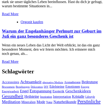
stark ‍sie ⁤unser ⁢tägliches Leben beeinflussen. Hast du dich je gefragt,
warum bestimmte ‌Situationen in...
Read More
Orgonit kaufen
Warum der Engelanhänger Perlmutt zur Geburt im
Juli ein ganz besonderes Geschenk ist
Wenn ein neues Leben das Licht der Welt erblickt, ist das ein ganz
besonderer Moment, den wir feiern möchten. Ich erinnere mich
noch genau, als...
Read More
Schlagwörter
Achtsamkeit
Accessoires
Bedeutung
Aromatherapie
alternative Medizin
Edelsteine
Emotionen
Bewusstsein
Beziehungen
Dekoration
Energie
DIY
Entspannung
Geschenkideen
Engel
Esoterik
Energiearbeit
Gesundheit
Kristalle
Heilsteine
Interpretation
Inspiration
Lifestyle
Persönliche
Meditation
Naturheilkunde
Mode
Mineralien
Natur